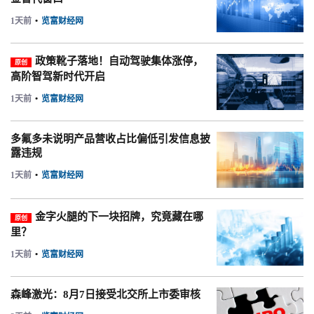
1天前
•
览富财经网
政策靴子落地！自动驾驶集体涨停，
原创
高阶智驾新时代开启
1天前
•
览富财经网
多氟多未说明产品营收占比偏低引发信息披
露违规
1天前
•
览富财经网
金字火腿的下一块招牌，究竟藏在哪
原创
里？
1天前
•
览富财经网
森峰激光：8月7日接受北交所上市委审核