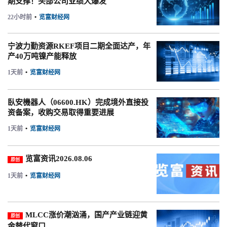
期支撑！头部公司业绩大爆发
22小时前
•
览富财经网
宁波力勤资源RKEF项目二期全面达产，年
产40万吨镍产能释放
1天前
•
览富财经网
臥安機器人（06600.HK）完成境外直接投
资备案，收购交易取得重要进展
1天前
•
览富财经网
览富资讯2026.08.06
原创
1天前
•
览富财经网
MLCC涨价潮汹涌，国产产业链迎黄
原创
金替代窗口