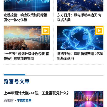
宏桥控股：响应政策加码绿铝
东方日升：绿电撑起半边天 何
强化一体化优势
以挑大梁


“十五五” 规划升级绿色包装 喜
博拓生物：深耕脑机赛道 2亿脑
悦智行有望加速突围
机基金落地
览富号文章
上半年预计大赚244亿，工业富联凭什么？
3星期前
•
不慌实验室