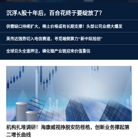
沉浮A股十年后，百合花终于要绽放了？
供需缺口持续扩大，稀土价格或有长期支撑！头部公司业绩大爆发
英伟达强势切入电信赛道，寻觅端侧算力“新中际旭创”
全球巨头全速押注，磷化铟产业链迎来价值重估
机构扎堆调研！海康威视挣脱安防桎梏，创新业务撑起第
二增长曲线