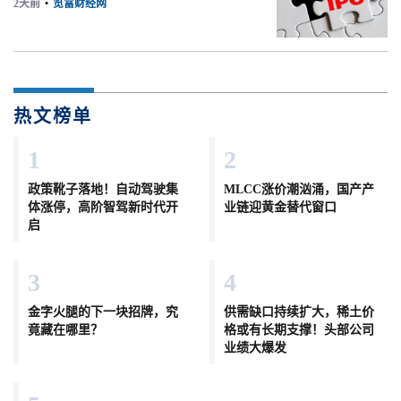
2天前
•
览富财经网
热文榜单
1
2
政策靴子落地！自动驾驶集
MLCC涨价潮汹涌，国产产
体涨停，高阶智驾新时代开
业链迎黄金替代窗口
启
3
4
金字火腿的下一块招牌，究
供需缺口持续扩大，稀土价
竟藏在哪里？
格或有长期支撑！头部公司
业绩大爆发