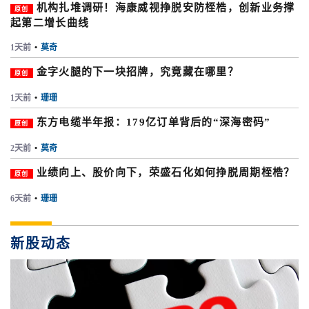
机构扎堆调研！海康威视挣脱安防桎梏，创新业务撑
原创
起第二增长曲线
1天前
•
莫奇
金字火腿的下一块招牌，究竟藏在哪里？
原创
1天前
•
珊珊
东方电缆半年报：179亿订单背后的“深海密码”
原创
2天前
•
莫奇
业绩向上、股价向下，荣盛石化如何挣脱周期桎梏？
原创
6天前
•
珊珊
新股动态