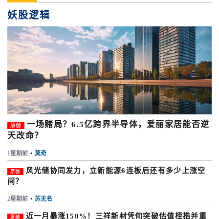
妖股逻辑
一场赌局？6.5亿跨界半导体，爱丽家居能否逆
原创
天改命？
1星期前
•
莫奇
风光储协同发力，立新能源6连板后还有多少上涨空
原创
间？
2星期前
•
苏无名
近一月暴涨150%！三祥新材凭何突破估值桎梏并重
原创