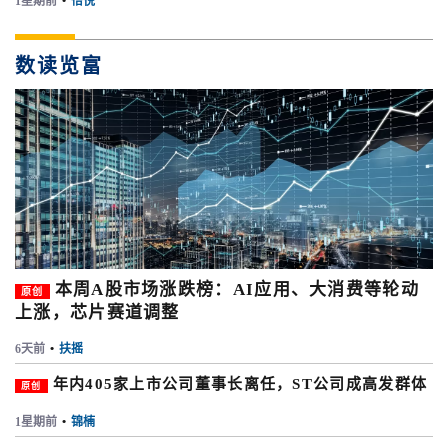
1星期前
•
怡悦
数读览富
本周A股市场涨跌榜：AI应用、大消费等轮动
原创
上涨，芯片赛道调整
6天前
•
扶摇
年内405家上市公司董事长离任，ST公司成高发群体
原创
1星期前
•
锦楠