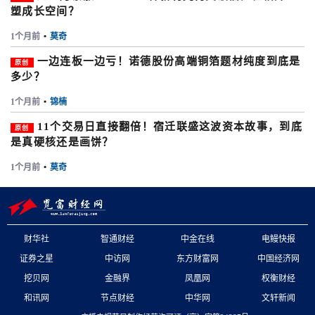
塑成长空间？
1个月前
•
莫奇
一边连板一边亏！诺德股份高端铜箔题材纯度到底是
原创
多少？
1个月前
•
锦楠
11个交易日直接翻倍！宿迁联盛这波资本故事，到底
原创
是真硬核还是画饼？
1个月前
•
莫奇
财华社
智通财经
中金在线
电鳗快报
证券之星
中访网
东方财富网
中国经济网
挖贝网
金融界
凤凰网
权衡财经
和讯网
节点财经
中华网
文轩新闻