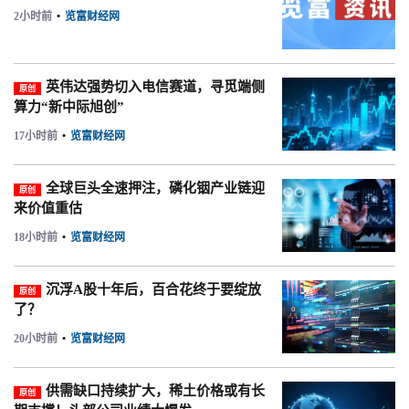
2小时前
•
览富财经网
英伟达强势切入电信赛道，寻觅端侧
原创
算力“新中际旭创”
17小时前
•
览富财经网
全球巨头全速押注，磷化铟产业链迎
原创
来价值重估
18小时前
•
览富财经网
沉浮A股十年后，百合花终于要绽放
原创
了？
20小时前
•
览富财经网
供需缺口持续扩大，稀土价格或有长
原创