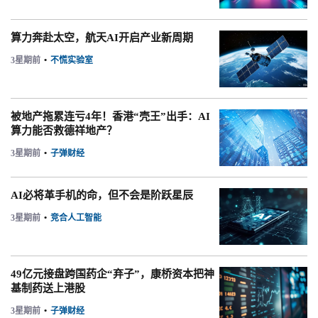
算力奔赴太空，航天AI开启产业新周期
3星期前
•
不慌实验室
被地产拖累连亏4年！香港“壳王”出手：AI
算力能否救德祥地产？
3星期前
•
子弹财经
AI必将革手机的命，但不会是阶跃星辰
3星期前
•
竞合人工智能
49亿元接盘跨国药企“弃子”，康桥资本把神
基制药送上港股
3星期前
•
子弹财经