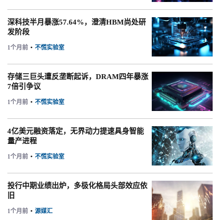
深科技半月暴涨57.64%，澄清HBM尚处研
发阶段
1个月前
•
不慌实验室
存储三巨头遭反垄断起诉，DRAM四年暴涨
7倍引争议
1个月前
•
不慌实验室
4亿美元融资落定，无界动力提速具身智能
量产进程
1个月前
•
不慌实验室
投行中期业绩出炉，多极化格局头部效应依
旧
1个月前
•
源媒汇