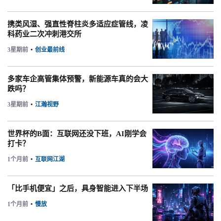
携类风湿、强直性脊柱炎多适应症管线，凌
科药业二次冲刺港交所
3星期前
•
创业最前线
多家车企高管集体预警，新能源车真的会大
跌吗？
3星期前
•
江瀚视野
世界杯的B面：互联网还没下班，AI刚学会
打卡？
1个月前
•
互联网江湖
「比手机便宜」之后，具身智能进入下半场
1个月前
•
慢放