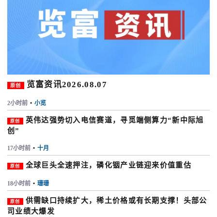
览富资讯2026.08.07
原创
2小时前
•
小览
英伟达强势切入电信赛道，寻觅端侧算力“新中际旭
原创
创”
17小时前
•
十月
全球巨头全速押注，磷化铟产业链迎来价值重估
原创
18小时前
•
珊珊
供需缺口持续扩大，稀土价格或有长期支撑！头部公
原创
司业绩大爆发