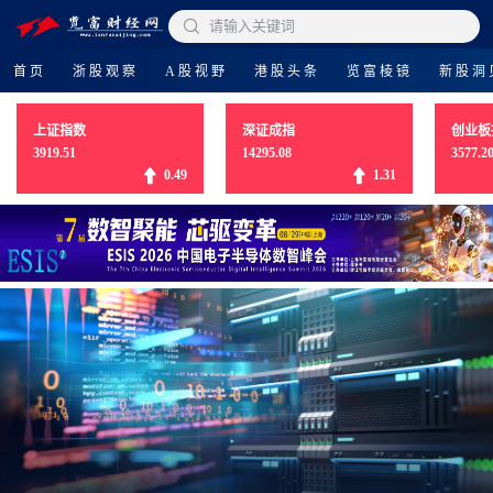

请输入关键词
首页
浙股观察
A股视野
港股头条
览富棱镜
新股洞
上证指数
深证成指
创业板
3919.51
14295.08
3577.2
0.49
1.31