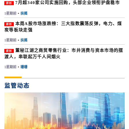
7月超340家公司实施回购，头部企业领衔护盘稳市
原创
1星期前
•
扶摇
本周A股市场涨跌榜：三大指数震荡反弹，电力、煤
原创
炭等板块走强
1星期前
•
扶摇
董秘江湖之商贸零售行业：市井消费与资本市场的摆
原创
渡人，串联起万千人间烟火
1星期前
•
珊珊
监管动态