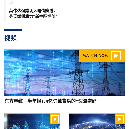
5
英伟达强势切入电信赛道，
寻觅端侧算力“新中际旭创”
视频

WATCH NOW
东方电缆：半年报179亿订单背后的“深海密码”

