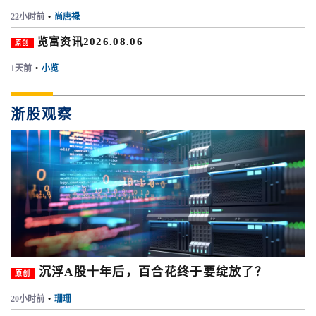
22小时前
•
尚唐禄
览富资讯2026.08.06
原创
1天前
•
小览
浙股观察
沉浮A股十年后，百合花终于要绽放了？
原创
20小时前
•
珊珊