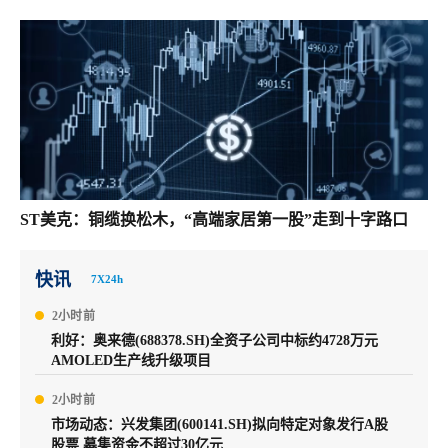
ST美克：铜缆换松木，“高端家居第一股”走到十字路口
快讯
7X24h
2小时前
利好：奥来德(688378.SH)全资子公司中标约4728万元
AMOLED生产线升级项目
2小时前
市场动态：兴发集团(600141.SH)拟向特定对象发行A股
股票 募集资金不超过30亿元