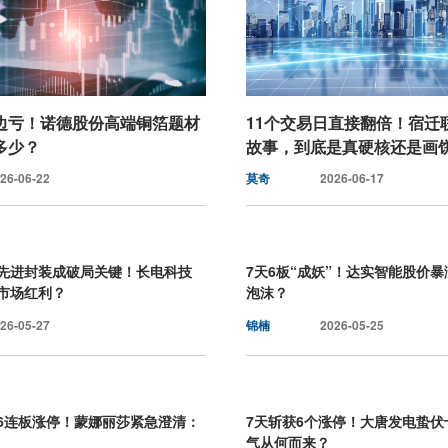
边亏！诺德股份高端铜箔题材
11个交易日直接翻倍！宿迁
多少？
故事，到底是真硬核还是画
26-06-22
莫奇
2026-06-17
先进封装成破局关键！长电科技
7天6板“成妖”！达实智能股价
市场红利？
泡沫？
26-05-27
锦楠
2026-05-25
念6连板涨停！蒙娜丽莎紧急澄清：
7天斩获6个涨停！大唐发电蛰伏
气从何而来？