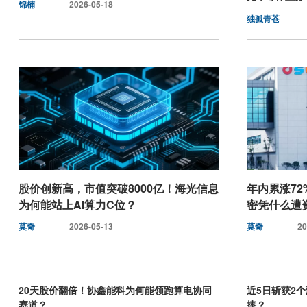
锦楠
2026-05-18
独孤青苍
股价创新高，市值突破8000亿！海光信息
年内累涨72
为何能站上AI算力C位？
密凭什么遭
莫奇
2026-05-13
莫奇
20
20天股价翻倍！协鑫能科为何能领跑算电协同
近5日斩获2
赛道？
捧？