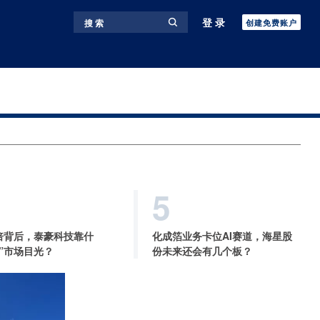
登录
搜 索
创建免费账户
5
倍背后，泰豪科技靠什
化成箔业务卡位AI赛道，海星股
”市场目光？
份未来还会有几个板？