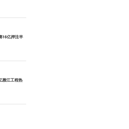
掷16亿押注半
亿雅江工程热