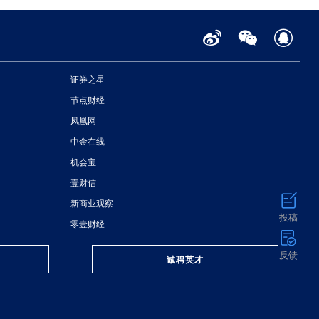
证券之星
节点财经
凤凰网
中金在线
机会宝
壹财信
新商业观察
投稿
零壹财经
反馈
诚聘英才