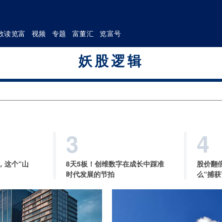
数读览富
视频
专题
富董汇
览富号
妖股逻辑
3
4
，这个“山
8天5板！创维数字在成长中踩准
股价翻
时代发展的节拍
么“捕获