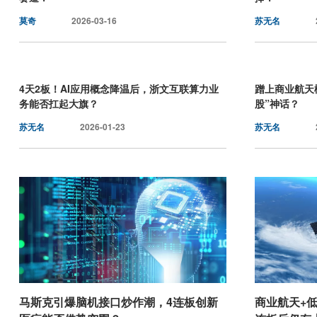
莫奇
2026-03-16
苏无名
4天2板！AI应用概念降温后，浙文互联算力业
蹭上商业航天
务能否扛起大旗？
股”神话？
苏无名
2026-01-23
苏无名
马斯克引爆脑机接口炒作潮，4连板创新
商业航天+