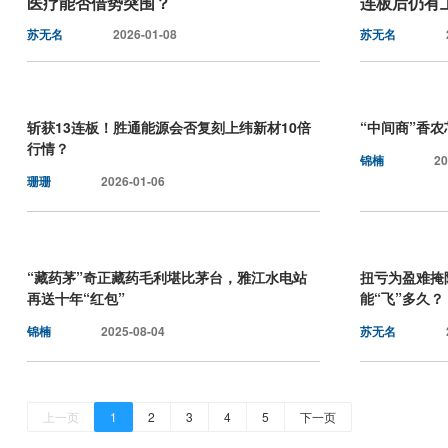
医疗能否借势突围？
连板后仍有
苏无名
2026-01-08
苏无名
斩获13连板！胜通能源会否复刻上纬新材10倍
“中间商”香农
行情？
锦楠
20
珊珊
2026-01-06
“藏药茅”奇正藏药毛利堪比茅台，雅江水电站
扭亏为盈难掩
再送十年“红包”
能“飞”多久？
锦楠
2025-08-04
苏无名
上一页
1
2
3
4
5
下一页