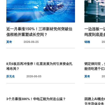
近一月暴涨150%！三祥新材凭何突破估
一边连板一
值桎梏并重塑成长空间？
纯度到底是
莫奇
2026-06-25
锦楠
20
8天6板后再冲涨停！红星发展为何引来资金扎
韬定律问世，
堆布局？
能否吃透千亿
苏无名
2026-06-05
莫奇
20
3个月暴涨386%！华电辽能为何这么猛？
因蹭上AI概
无半导体业务