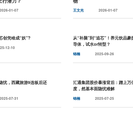
上行潜力？
物”
2026-01-07
王文光
2026-01-07
芯创凭啥成“妖”?
从“补脑”到“追芯”！养元饮品豪
导体，试水or转型？
25-12-10
锦楠
2025-09-26
隐忧，西藏旅游9连板后还
汇通集团股价暴涨背后：蹭上万
度，然基本面隐忧难解
2025-07-31
锦楠
2025-07-25