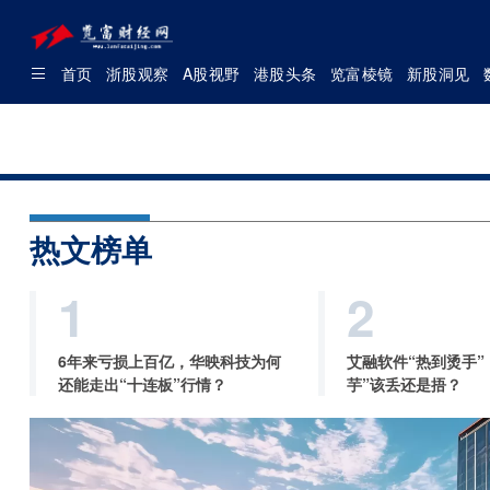
首页
浙股观察
A股视野
港股头条
览富棱镜
新股洞见
热文榜单
1
2
6年来亏损上百亿，华映科技为何
艾融软件“热到烫手”
还能走出“十连板”行情？
芋”该丢还是捂？