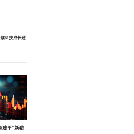
臻镭科技成长逻
章建平“新猎