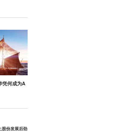
华凭何成为A
闰土股份发展后劲