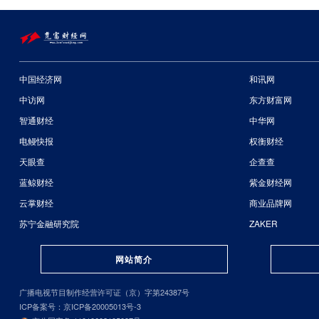
中国经济网
和讯网
中访网
东方财富网
智通财经
中华网
电鳗快报
权衡财经
天眼查
企查查
蓝鲸财经
紫金财经网
云掌财经
商业品牌网
苏宁金融研究院
ZAKER
网站简介
广播电视节目制作经营许可证（京）字第24387号
ICP备案号：京ICP备20005013号-3