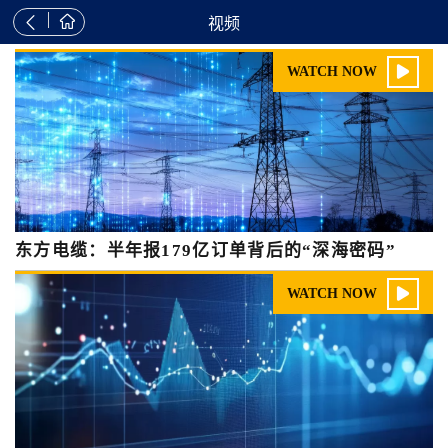


视频

WATCH NOW
东方电缆：半年报179亿订单背后的“深海密码”

WATCH NOW