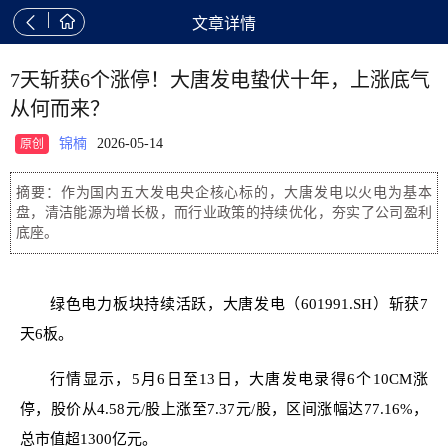


文章详情
7天斩获6个涨停！大唐发电蛰伏十年，上涨底气
从何而来？
锦楠
2026-05-14
原创
摘要：作为国内五大发电央企核心标的，大唐发电以火电为基本
盘，清洁能源为增长极，而行业政策的持续优化，夯实了公司盈利
底座。
绿色电力板块持续活跃，大唐发电（601991.SH）斩获7
天6板。
行情显示，5月6日至13日，大唐发电录得6个10CM涨
停，股价从4.58元/股上涨至7.37元/股，区间涨幅达77.16%，
总市值超1300亿元。