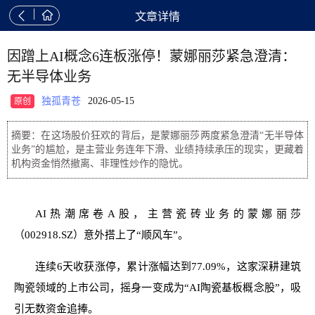


文章详情
因蹭上AI概念6连板涨停！蒙娜丽莎紧急澄清：
无半导体业务
独孤青苍
2026-05-15
原创
摘要：在这场股价狂欢的背后，是蒙娜丽莎两度紧急澄清“无半导体
业务”的尴尬，是主营业务连年下滑、业绩持续承压的现实，更藏着
机构资金悄然撤离、非理性炒作的隐忧。
AI热潮席卷A股，主营瓷砖业务的蒙娜丽莎
（002918.SZ）意外搭上了“顺风车”。
连续6天收获涨停，累计涨幅达到77.09%，这家深耕建筑
陶瓷领域的上市公司，摇身一变成为“AI陶瓷基板概念股”，吸
引无数资金追捧。