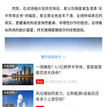
然而，在这场股价狂欢的背后，是公司两度紧急澄清“无
半导体业务”的尴尬，是主营业务连年下滑、业绩持续承压的
现实，更藏着机构资金悄然撤离、非理性炒作的隐忧。这场看
似热闹的股价盛宴，终究难掩蒙娜丽莎的经营困局。
展开阅读全文

妖股逻辑
一场赌局？6.5亿跨界半导体，爱丽家居
能否逆天改命？
览富财经网
1星期前
原创
妖股逻辑
风光储协同发力，立新能源6连板后还
有多少上涨空间？