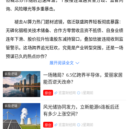
但概念炒作随后迅速降温，个股接连遭遇资金分歧、监管问
询、风险曝光等多重暴击。
褪去AI算力热门题材滤镜，宿迁联盛跨界短板彻底暴露：
无磷化铟相关技术储备、合作方零营收且资不抵债、自身业绩
连年下滑、股价拉升恰逢股东减持窗口，叠加信披违规收到监
管警示。这场跨界追光狂欢，究竟是产业转型突围，还是一场
预谋已久的热点炒作？
展开阅读全文

妖股逻辑
一场赌局？6.5亿跨界半导体，爱丽家居
能否逆天改命？
览富财经网
1星期前
原创
妖股逻辑
风光储协同发力，立新能源6连板后还
有多少上涨空间？
览富财经网
2星期前
原创