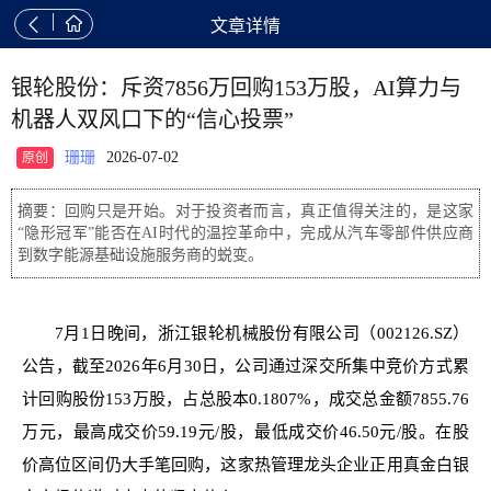


文章详情
银轮股份：斥资7856万回购153万股，AI算力与
机器人双风口下的“信心投票”
珊珊
2026-07-02
原创
摘要：回购只是开始。对于投资者而言，真正值得关注的，是这家
“隐形冠军”能否在AI时代的温控革命中，完成从汽车零部件供应商
到数字能源基础设施服务商的蜕变。
7月1日晚间，浙江银轮机械股份有限公司（002126.SZ）
公告，截至2026年6月30日，公司通过深交所集中竞价方式累
计回购股份153万股，占总股本0.1807%，成交总金额7855.76
万元，最高成交价59.19元/股，最低成交价46.50元/股。在股
价高位区间仍大手笔回购，这家热管理龙头企业正用真金白银