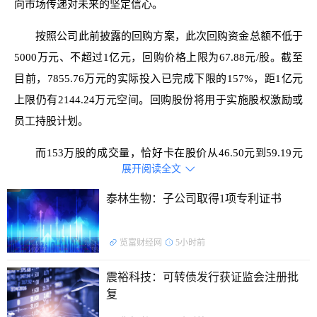
向市场传递对未来的坚定信心。
按照公司此前披露的回购方案，此次回购资金总额不低于
5000万元、不超过1亿元，回购价格上限为67.88元/股。截至
目前，7855.76万元的实际投入已完成下限的157%，距1亿元
上限仍有2144.24万元空间。回购股份将用于实施股权激励或
员工持股计划。
而153万股的成交量，恰好卡在股价从46.50元到59.19元
展开阅读全文

的震荡区间——这个价格带，正处于公司股价年内相对高位区
间。敢在高位实施回购计划，银轮股份的底气从何而来？答案
泰林生物：子公司取得1项专利证书
藏在它的业务版图里。
览富财经网
5小时前
震裕科技：可转债发行获证监会注册批
复