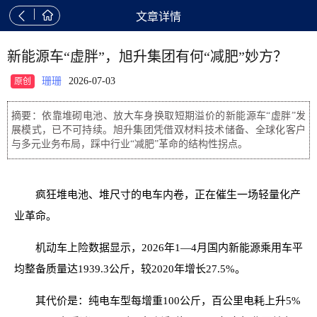


文章详情
新能源车“虚胖”，旭升集团有何“减肥”妙方？
珊珊
2026-07-03
原创
摘要：依靠堆砌电池、放大车身换取短期溢价的新能源车“虚胖”发
展模式，已不可持续。旭升集团凭借双材料技术储备、全球化客户
与多元业务布局，踩中行业“减肥”革命的结构性拐点。
疯狂堆电池、堆尺寸的电车内卷，正在催生一场轻量化产
业革命。
机动车上险数据显示，2026年1—4月国内新能源乘用车平
均整备质量达1939.3公斤，较2020年增长27.5%。
其代价是：纯电车型每增重100公斤，百公里电耗上升5%