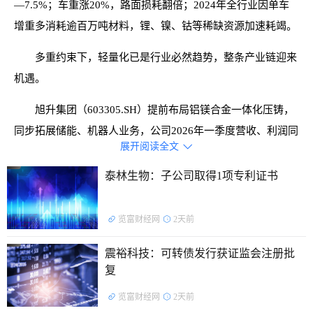
—7.5%；车重涨20%，路面损耗翻倍；2024年全行业因单车
增重多消耗逾百万吨材料，锂、镍、钴等稀缺资源加速耗竭。
多重约束下，轻量化已是行业必然趋势，整条产业链迎来
机遇。
旭升集团（603305.SH）提前布局铝镁合金一体化压铸，
同步拓展储能、机器人业务，公司2026年一季度营收、利润同
展开阅读全文

比均实现大幅增长，充分受益轻量化产业变革红利。
泰林生物：子公司取得1项专利证书
览富财经网
2天前
震裕科技：可转债发行获证监会注册批
复
览富财经网
2天前