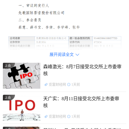
展开阅读全文

上会
森峰激光：8月7日接受北交所上市委审
核
览富财经网
1天前
主营业务：
为高保真音响产品、专业音响产品等高性能音
上会
天广实：8月11日接受北交所上市委审
响产品的品牌运营、研发设计、生产制造及渠道销售，为国内
核
少数拥有完整产业链的音响品牌企业。
览富财经网
1天前
主要产品：
音箱、功放、播放器、解码器等。