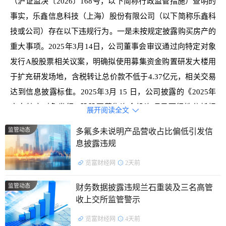
（沪证监决〔2026〕168号，以下简称行政监管措施）查明的
事实，乐鑫信息科技（上海）股份有限公司（以下简称乐鑫科
技或公司）存在以下违规行为。一是未按规定披露购买房产的
重大事项。2025年3月14日，公司董事会审议通过向特定对象
发行A股股票相关议案，明确拟使用募集资金购置研发大楼用
于扩充研发场地，含税转让总价款不低于4.37亿元，相关交易
达到信息披露标隹。2025年3月 15 日，公司披露的《2025年
度向特定对象发行A股股票募集资金投资项目可行性分析报
展开阅读全文

告》提及购置研发大楼事项，但未按照规定格式予以披露，导
监管动态
多氟多未说明产品营收占比偏低引发信
致信息披露不完整，公司直至2025年4 月30日才按规定格式披
息披露违规
露。二是未按规定披露取得深圳市明栈信息科技有限公司（以
览富财经网
2天前
下简称明栈信息）控制权的重大事项。2024年4月，公司与交
易 相关的对手方签订明栈信息的《股权转让协议》，并在
监管动态
财务数据披露违规兰石重装及三名高管
《2024年半年度报告》中披露取得明栈信息控制权事项。
收上交所监管警示
2024年10月，公司编制的明栈信息财务报表显示最终确定的
览富财经网
4天前