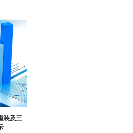
重装及三
示