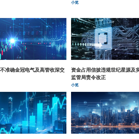
小览
不准确金冠电气及高管收深交
资金占用信披违规世纪星源及
监管局责令改正
小览