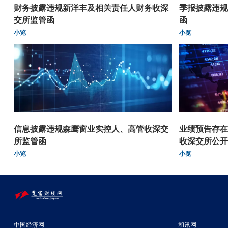
财务披露违规新洋丰及相关责任人财务收深
季报披露违规
交所监管函
函
小览
小览
信息披露违规森鹰窗业实控人、高管收深交
业绩预告存在
所监管函
收深交所公开
小览
小览
中国经济网
和讯网