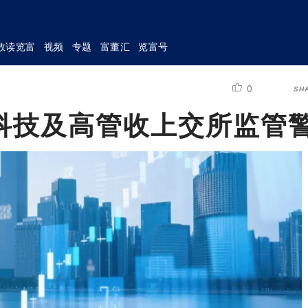
数读览富
视频
专题
富董汇
览富号
0
SH
科技及高管收上交所监管