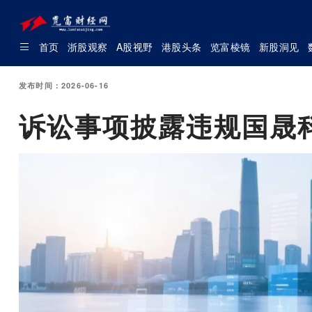
首页
浙股观察
A股视野
港股头条
览富棱镜
新股洞见
发布时间：2026-06-16
诉讼事项披露违规国晟