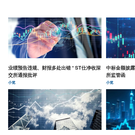
业绩预告违规、财报多处出错 * ST仕净收深
中标金额披露
交所通报批评
所监管函
小览
小览