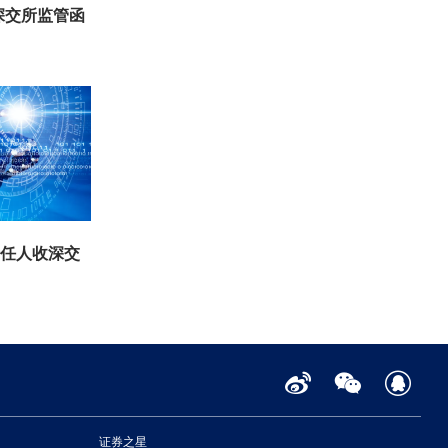
深交所监管函
责任人收深交
证券之星