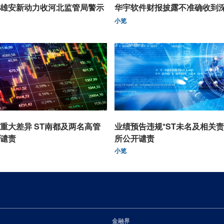
雄安新动力收河北监管局警示
华宇软件财报披露不准确收到
小览
重大差异 ST南都及两名高管
业绩预告违规*ST未名及相关
谴责
所公开谴责
小览
金融界