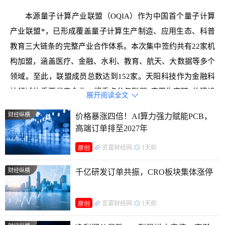
本源量子计算产业联盟（OQIA）作为中国首个量子计算
产业联盟*，已形成覆盖量子计算生产制造、应用生态、科普
教育三大链条的完整产业合作体系。本次集中签约共有22家机
构加盟，涵盖医疗、金融、水利、教育、航天、大数据等多个
领域。至此，联盟成员总数达到152家。天阳科技作为金融科
技领域的重要代表企业，将重点参与联盟“应用生态链”的建设
展开阅读全文

与协同。
财经纵横
价格暴涨四倍！AI算力强力赋能PCB，
高端订单排至2027年
大会期间，中国科学院院士郭光灿在致辞中指出，量子计
算正在与人工智能、生物医药、金融科技等领域加速交叉融
览富财经网
1天前
原创
合，蕴含着巨大的产业机遇。中国通信学会量子计算专业委员
财经纵横
千亿研发订单共振，CRO板块集体涨停
会主任委员、中国科学技术大学教授郭国平也表示，联盟持续
扩容将为量子计算融入千行百业打开丰富应用场景，加速量子
览富财经网
1天前
算力的规模化落地。
原创