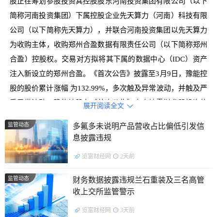
股正在筹划参股投资其控股股东河南投资集团有限公司（以下
简称河南投资集团）下属控股企业先天算力（河南）科技有限
公司（以下简称先天算力），并联合河南投资集团以先天算力
为收购主体，收购郑州合盈数据有限责任公司（以下简称郑州
合盈）控股权。交易对方拟将其下属的数据中心（IDC）资产
注入新设立的郑州合盈。《首次公告》披露至3月9日，豫能控
股的股价累计涨幅 为132.99%，多次触及异常波动，并触及严
重异常波动。豫能控股在《首次公告》中未披露拟参股投资的
展开阅读全文

预计金额、预计持股比例、先天算力目前规模较小，以及是否
监管动态
多氟多未说明产品营收占比偏低引发信
实际参与先天算力、郑州合盈具体运营等后续安排等情况，对
息披露违规
数据中心业务发展具体情况披露不完整，未就数据中心业务发
览富财经网
2天前
展存在的不确定性充分提示风险。豫能控股参股投资算力资产
首次公告相关信息披露不完整，风险提示不充分。豫能控股的
监管动态
财务数据披露违规兰石重装及三名高管
上述行为违反了本所《股票上市规则（2025年修订）》第1.4
收上交所监管警示
条、第2.1.1条第一款的规定。豫能控股董事长余德忠、总经理
览富财经网
3天前