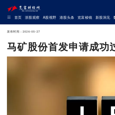
首页
浙股观察
A股视野
港股头条
览富棱镜
新股洞见
发布时间：2026-05-27
马矿股份首发申请成功