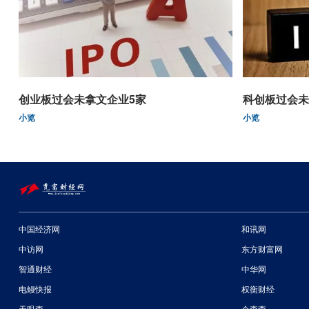
创业板过会未拿文企业5家
科创板过会未
小览
小览
中国经济网
和讯网
中访网
东方财富网
智通财经
中华网
电鳗快报
权衡财经
天眼查
企查查