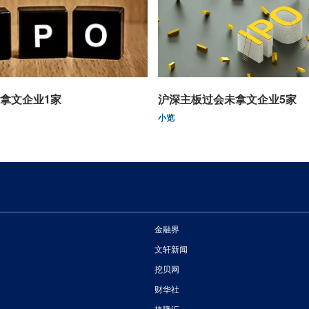
拿文企业1家
沪深主板过会未拿文企业5家
小览
金融界
文轩新闻
挖贝网
财华社
格隆汇