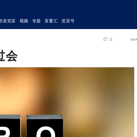
数读览富
视频
专题
富董汇
览富号
0
SH
过会