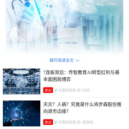
展开阅读全文

7连板背后：传智教育AI转型红利与基
依托独家代理默沙东HPV疫苗，崛起并坐稳国内民营疫苗
本面困局博弈
龙头宝座的智飞生物，曾凭借稳定的货源、爆发式的营收增
览富财经网
5天前
原创
长，斩获“疫苗代理大王”盛名，巅峰时期凭借单一HPV疫苗赛
道就撑起千亿市值。
天灾？人祸？究竟是什么将步森股份推
向退市边缘？
如今，疫苗“潮水”退去，直接击穿了公司盈利底盘，褪去
览富财经网
1星期前
原创
时代红利加持的智飞生物，在业绩说明会上被反复诘问。面对