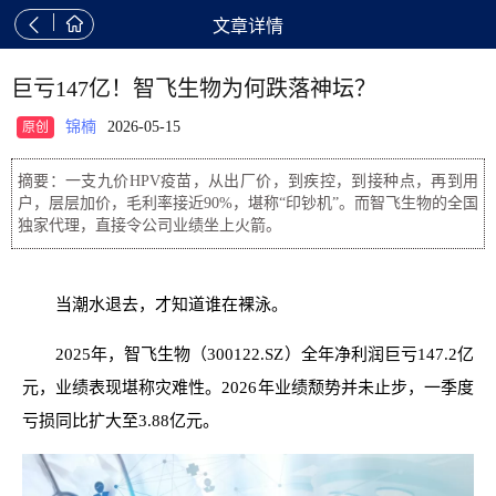


文章详情
巨亏147亿！智飞生物为何跌落神坛？
锦楠
2026-05-15
原创
摘要：一支九价HPV疫苗，从出厂价，到疾控，到接种点，再到用
户，层层加价，毛利率接近90%，堪称“印钞机”。而智飞生物的全国
独家代理，直接令公司业绩坐上火箭。
当潮水退去，才知道谁在裸泳。
2025年，智飞生物（300122.SZ）全年净利润巨亏147.2亿
元，业绩表现堪称灾难性。2026年业绩颓势并未止步，一季度
亏损同比扩大至3.88亿元。