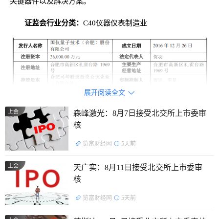
关键器件以及解决方案。
证监会行业分类：
C40仪器仪表制造业
展开阅读全文

上会
森峰激光：8月7日接受北交所上市委审
控股股东及实际控制人：
截至招股说明书签署日，合肥司
核
坤直接持有公司27.20%的股份，系公司控股股东。公司的实
览富财经网
5天前
际控制人为贺羽、荣星，二人自2017年7月开始签署一致行动
协议。贺羽、荣星不直接持有公司股份，二人通过合肥司坤间
上会
天广实：8月11日接受北交所上市委审
核
接控制公司27.20%表决权，同时贺羽通过合肥微扰间接控制
公司3.24%表决权、通过合肥自旋间接控制公司3.24%表决
览富财经网
5天前
权、通过合肥粒子间接控制公司1.19%表决权，二人合计控制