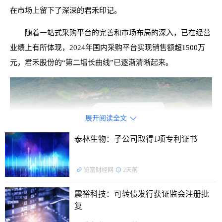
在市场上留下了深深的君禾印记。
随着一站式采购平台的完善和市场布局的深入，已在经营
业绩上有所体现，2024年国内采购平台实现销售额超1500万
元，君禾股份的“第二增长曲线”已逐渐清晰起来。
展开阅读全文

泰林生物：子公司取得1项专利证书
览富财经网
2天前
震裕科技：可转债发行获证监会注册批
复
“十城领航”战略成功落地