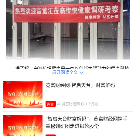
据了解，宁波传悦健康是一家以创新为驱动力的健康科技
展开阅读全文

企业，致力于通过现代生物技术与传统中医养生的深度融合，
览富财经网-智启天台，财富解码
为现代人提供科学、安全、高效的健康解决方案。
随着全球人口老龄化的加剧、健康意识的普遍提升以及科
览富财经网
1个月前
原创
技的飞速发展，科技健康领域正逐渐成为资本市场的新宠。这
“智启天台财富解码”，览富财经网携手
一融合了科技与创新医疗理念的领域，不仅深刻改变了人们的
董秘调研团走进银轮股份
生活方式，也让人们看见了一片充满无限可能的蓝海市场。