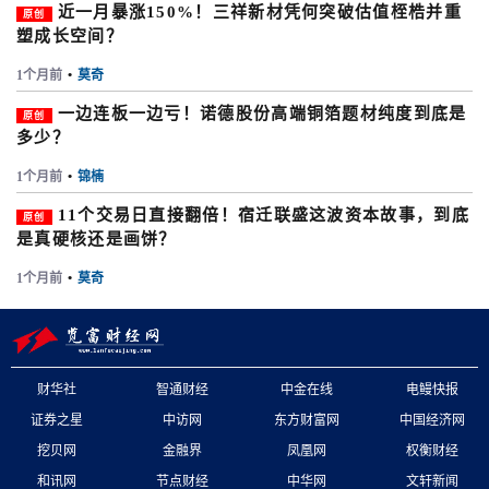
近一月暴涨150%！三祥新材凭何突破估值桎梏并重
原创
塑成长空间？
1个月前
•
莫奇
一边连板一边亏！诺德股份高端铜箔题材纯度到底是
原创
多少？
1个月前
•
锦楠
11个交易日直接翻倍！宿迁联盛这波资本故事，到底
原创
是真硬核还是画饼？
1个月前
•
莫奇
财华社
智通财经
中金在线
电鳗快报
证券之星
中访网
东方财富网
中国经济网
挖贝网
金融界
凤凰网
权衡财经
和讯网
节点财经
中华网
文轩新闻