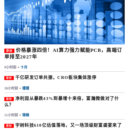
价格暴涨四倍！AI算力强力赋能PCB，高端订
原创
单排至2027年
9小时前
•
十月
千亿研发订单共振，CRO板块集体涨停
原创
10小时前
•
珊珊
净利润从暴跌43%到暴增十来倍，富瀚微做对了什
原创
么？
11小时前
•
锦楠
宇树科技610亿估值落地，又一场顶级财富盛宴来了
原创