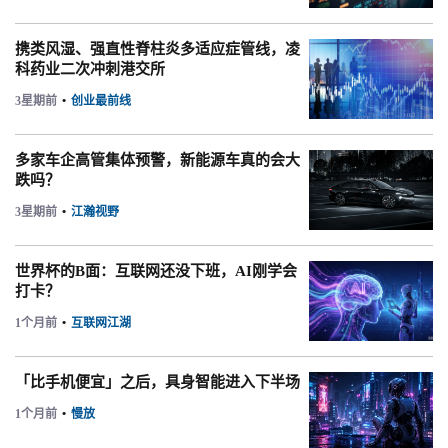
携类风湿、强直性脊柱炎多适应症管线，凌
科药业二次冲刺港交所
3星期前
•
创业最前线
多家车企高管集体预警，新能源车真的会大
跌吗？
3星期前
•
江瀚视野
世界杯的B面：互联网还没下班，AI刚学会
打卡？
1个月前
•
互联网江湖
「比手机便宜」之后，具身智能进入下半场
1个月前
•
慢放