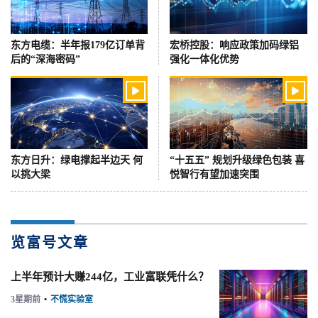
东方电缆：半年报179亿订单背
宏桥控股：响应政策加码绿铝
后的“深海密码”
强化一体化优势


东方日升：绿电撑起半边天 何
“十五五” 规划升级绿色包装 喜
以挑大梁
悦智行有望加速突围
览富号文章
上半年预计大赚244亿，工业富联凭什么？
3星期前
•
不慌实验室