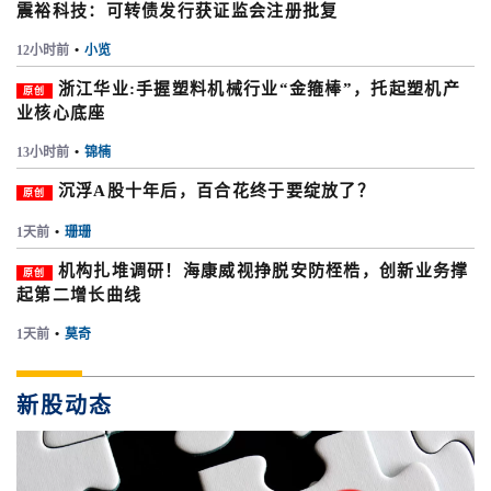
震裕科技：可转债发行获证监会注册批复
12小时前
•
小览
浙江华业:手握塑料机械行业“金箍棒”，托起塑机产
原创
业核心底座
13小时前
•
锦楠
沉浮A股十年后，百合花终于要绽放了？
原创
1天前
•
珊珊
机构扎堆调研！海康威视挣脱安防桎梏，创新业务撑
原创
起第二增长曲线
1天前
•
莫奇
新股动态