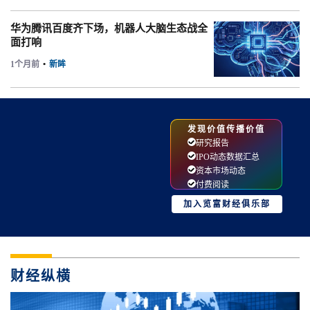
华为腾讯百度齐下场，机器人大脑生态战全
面打响
1个月前
•
新眸
发现价值传播价值
研究报告
IPO动态数据汇总
资本市场动态
付费阅读
加入览富财经俱乐部
财经纵横