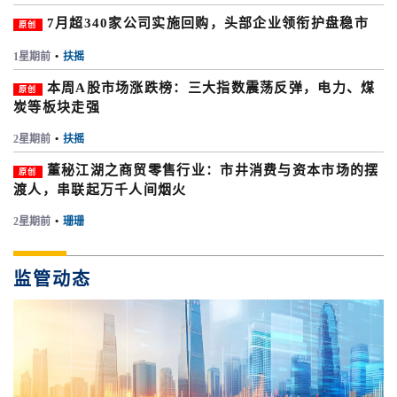
7月超340家公司实施回购，头部企业领衔护盘稳市
原创
1星期前
•
扶摇
本周A股市场涨跌榜：三大指数震荡反弹，电力、煤
原创
炭等板块走强
2星期前
•
扶摇
董秘江湖之商贸零售行业：市井消费与资本市场的摆
原创
渡人，串联起万千人间烟火
2星期前
•
珊珊
监管动态