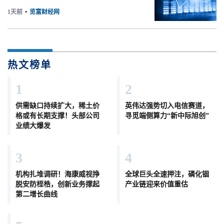
1天前
•
览富财经网
热文榜单
1
2
供需缺口持续扩大，稀土价
英伟达强势切入电信赛道，
格或有长期支撑！头部公司
寻觅端侧算力“新中际旭创”
业绩大爆发
3
4
机构扎堆调研！海康威视挣
全球巨头全速押注，磷化铟
脱安防桎梏，创新业务撑起
产业链迎来价值重估
第二增长曲线