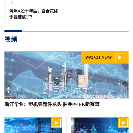
5
沉浮A股十年后，百合花终
于要绽放了？
视频

WATCH NOW
浙江华业：塑机零部件龙头 掘金PEEK新赛道

