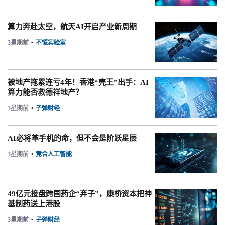
算力奔赴太空，航天AI开启产业新周期
3星期前
•
不慌实验室
被地产拖累连亏4年！香港“壳王”出手：AI
算力能否救德祥地产？
3星期前
•
子弹财经
AI必将革手机的命，但不会是阶跃星辰
3星期前
•
竞合人工智能
49亿元接盘跨国药企“弃子”，康桥资本把神
基制药送上港股
3星期前
•
子弹财经