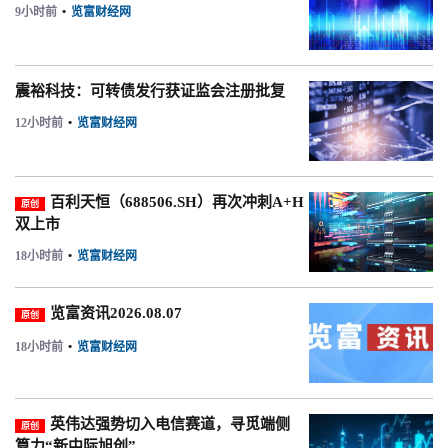
9小时前
•
览富财经网
震裕科技：可转债发行获证监会注册批复
12小时前
•
览富财经网
百利天恒（688506.SH）再次冲刺A+H
原创
双上市
18小时前
•
览富财经网
览富资讯2026.08.07
原创
18小时前
•
览富财经网
英伟达强势切入电信赛道，寻觅端侧
原创
算力“新中际旭创”