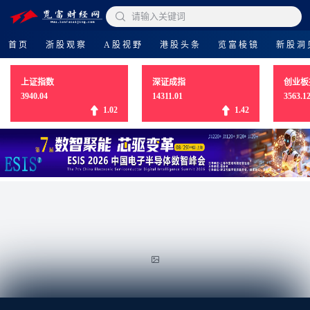

请输入关键词
首页
浙股观察
A股视野
港股头条
览富棱镜
新股洞
上证指数
深证成指
创业板
3940.04
14311.01
3563.1
1.02
1.42