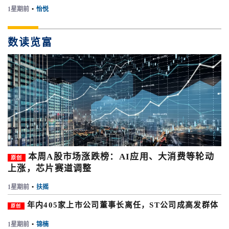
1星期前
•
怡悦
数读览富
本周A股市场涨跌榜：AI应用、大消费等轮动
原创
上涨，芯片赛道调整
1星期前
•
扶摇
年内405家上市公司董事长离任，ST公司成高发群体
原创
1星期前
•
锦楠