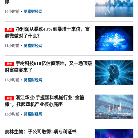
停
10小时前
•
览富财经网
净利润从暴跌43%到暴增十来倍，富
原创
瀚微做对了什么？
11小时前
•
览富财经网
宇树科技610亿估值落地，又一场顶级
原创
财富盛宴来了
12小时前
•
览富财经网
浙江华业:手握塑料机械行业“金箍
原创
棒”，托起塑机产业核心底座
13小时前
•
览富财经网
泰林生物：子公司取得1项专利证书