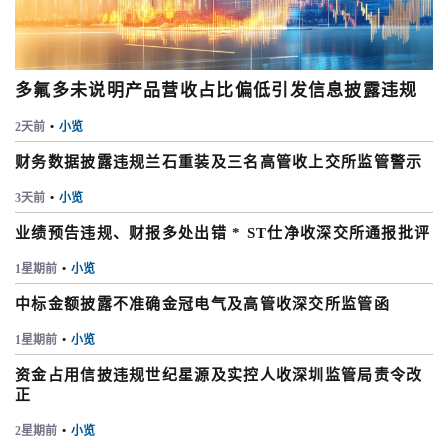
多氟多未说明产品营收占比偏低引发信息披露违规
2天前
•
小览
财务数据披露违规兰石重装及三名高管收上交所监管警示
3天前
•
小览
业绩预告违规、财报多处出错 * ST仕净收深交所通报批评
1星期前
•
小览
中标金额披露不准确金冠电气及高管收深交所监管函
1星期前
•
小览
资金占用信披违规世纪星源及实控人收深圳监管局责令改
正
2星期前
•
小览