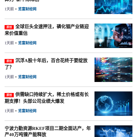
1天前
•
览富财经网
全球巨头全速押注，磷化铟产业链迎
原创
来价值重估
1天前
•
览富财经网
沉浮A股十年后，百合花终于要绽放
原创
了？
1天前
•
览富财经网
供需缺口持续扩大，稀土价格或有长
原创
期支撑！头部公司业绩大爆发
1天前
•
览富财经网
宁波力勤资源RKEF项目二期全面达产，年
产40万吨镍产能释放