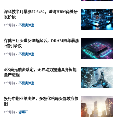
深科技半月暴涨57.64%，澄清HBM尚处研
发阶段
1个月前
•
不慌实验室
存储三巨头遭反垄断起诉，DRAM四年暴涨
7倍引争议
1个月前
•
不慌实验室
4亿美元融资落定，无界动力提速具身智能
量产进程
1个月前
•
不慌实验室
投行中期业绩出炉，多极化格局头部效应依
旧
1个月前
•
源媒汇