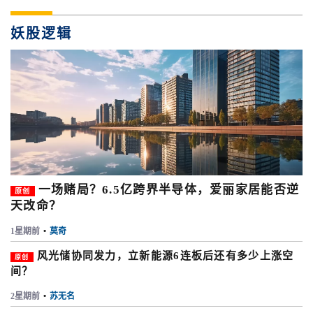
妖股逻辑
一场赌局？6.5亿跨界半导体，爱丽家居能否逆
原创
天改命？
1星期前
•
莫奇
风光储协同发力，立新能源6连板后还有多少上涨空
原创
间？
2星期前
•
苏无名