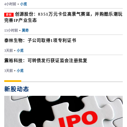
4小时前
•
小览
创源股份：8351万元卡位高景气赛道，并购酷乐潮玩
原创
完善IP产业生态
13小时前
•
莫奇
泰林生物：子公司取得1项专利证书
3天前
•
小览
震裕科技：可转债发行获证监会注册批复
3天前
•
小览
新股动态