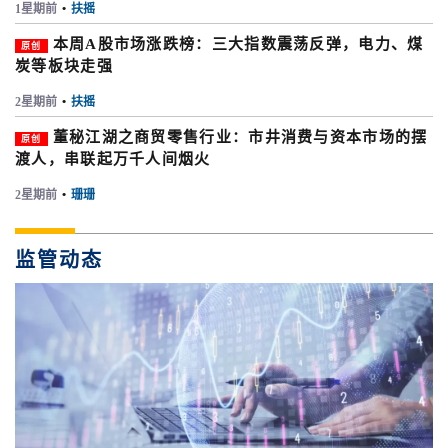
1星期前
•
扶摇
本周A股市场涨跌榜：三大指数震荡反弹，电力、煤
原创
炭等板块走强
2星期前
•
扶摇
董秘江湖之商贸零售行业：市井消费与资本市场的摆
原创
渡人，串联起万千人间烟火
2星期前
•
珊珊
监管动态