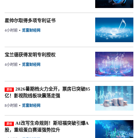
星帅尔取得多项专利证书
4小时前
•
览富财经网
宝兰德获得发明专利授权
4小时前
•
览富财经网
2026暑期档火力全开，票房已突破85
原创
亿！影视院线板块震荡走强
8小时前
•
览富财经网
AI改写生命规则！斯坦福突破引爆A
原创
股，重组蛋白赛道强势拉升