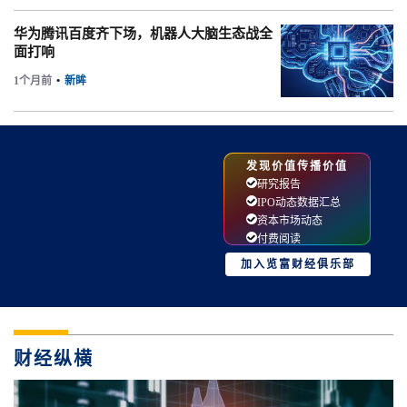
华为腾讯百度齐下场，机器人大脑生态战全
面打响
1个月前
•
新眸
发现价值传播价值
研究报告
IPO动态数据汇总
资本市场动态
付费阅读
加入览富财经俱乐部
财经纵横