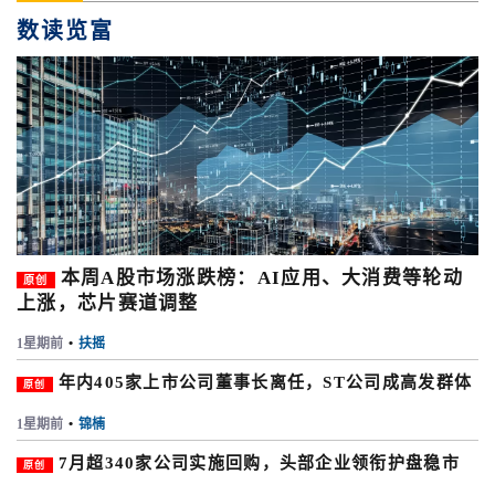
数读览富
本周A股市场涨跌榜：AI应用、大消费等轮动
原创
上涨，芯片赛道调整
1星期前
•
扶摇
年内405家上市公司董事长离任，ST公司成高发群体
原创
1星期前
•
锦楠
7月超340家公司实施回购，头部企业领衔护盘稳市
原创