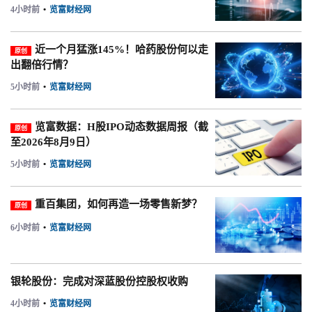
4小时前
•
览富财经网
近一个月猛涨145%！哈药股份何以走
原创
出翻倍行情？
5小时前
•
览富财经网
览富数据：H股IPO动态数据周报（截
原创
至2026年8月9日）
5小时前
•
览富财经网
重百集团，如何再造一场零售新梦？
原创
6小时前
•
览富财经网
银轮股份：完成对深蓝股份控股权收购
4小时前
•
览富财经网