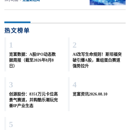
10小时前
•
览富财经网
热文榜单
1
2
览富数据：A股IPO动态数
AI改写生命规则！斯坦福突
据周报（截至2026年8月8
破引爆A股，重组蛋白赛道
日）
强势拉升
3
4
创源股份：8351万元卡位高
览富资讯2026.08.10
景气赛道，并购酷乐潮玩完
善IP产业生态
5