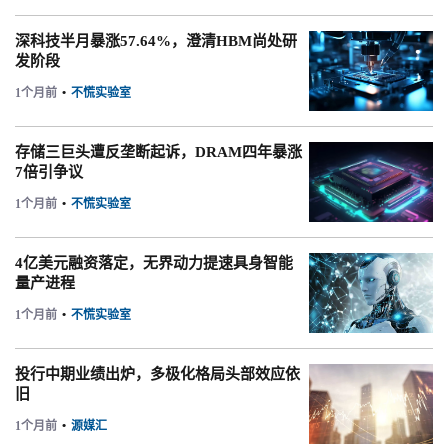
深科技半月暴涨57.64%，澄清HBM尚处研
发阶段
1个月前
•
不慌实验室
存储三巨头遭反垄断起诉，DRAM四年暴涨
7倍引争议
1个月前
•
不慌实验室
4亿美元融资落定，无界动力提速具身智能
量产进程
1个月前
•
不慌实验室
投行中期业绩出炉，多极化格局头部效应依
旧
1个月前
•
源媒汇