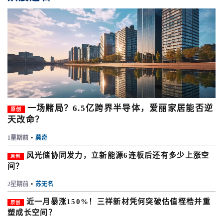
一场赌局？6.5亿跨界半导体，爱丽家居能否逆
原创
天改命？
1星期前
•
莫奇
风光储协同发力，立新能源6连板后还有多少上涨空
原创
间？
2星期前
•
苏无名
近一月暴涨150%！三祥新材凭何突破估值桎梏并重
原创
塑成长空间？