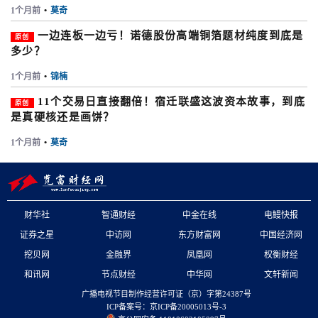
1个月前
•
莫奇
一边连板一边亏！诺德股份高端铜箔题材纯度到底是
原创
多少？
1个月前
•
锦楠
11个交易日直接翻倍！宿迁联盛这波资本故事，到底
原创
是真硬核还是画饼？
1个月前
•
莫奇
财华社
智通财经
中金在线
电鳗快报
证券之星
中访网
东方财富网
中国经济网
挖贝网
金融界
凤凰网
权衡财经
和讯网
节点财经
中华网
文轩新闻
广播电视节目制作经营许可证（京）字第24387号
ICP备案号：京ICP备20005013号-3