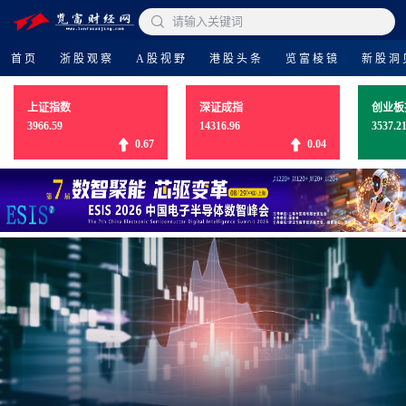

请输入关键词
首页
浙股观察
A股视野
港股头条
览富棱镜
新股洞
上证指数
深证成指
创业板
3966.59
14316.96
3537.2
0.67
0.04