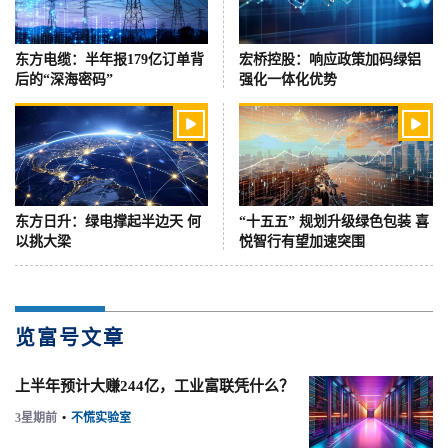
东方电缆：半年报179亿订单背
宏桥控股：响应政策加码绿铝
后的“深海密码”
强化一体化优势


东方日升：绿电撑起半边天 何
“十五五” 规划升级绿色包装 喜
以挑大梁
悦智行有望加速突围
览富号文章
上半年预计大赚244亿，工业富联凭什么？
3星期前
•
不慌实验室