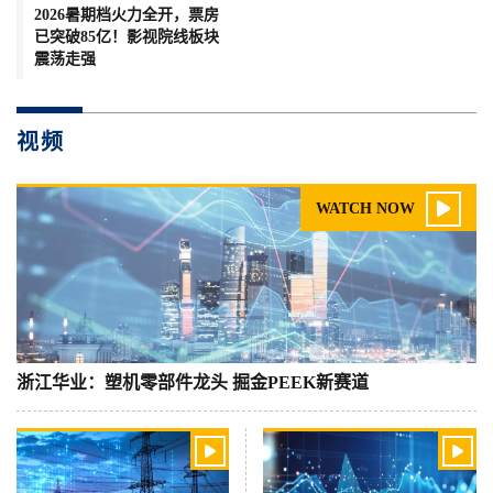
2026暑期档火力全开，票房
已突破85亿！影视院线板块
震荡走强
视频

WATCH NOW
浙江华业：塑机零部件龙头 掘金PEEK新赛道

