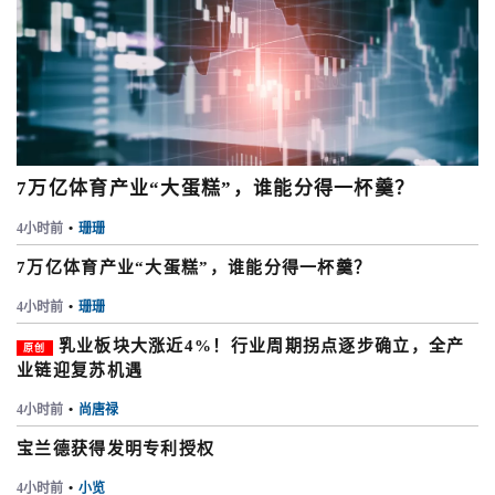
7万亿体育产业“大蛋糕”，谁能分得一杯羹？
4小时前
•
珊珊
7万亿体育产业“大蛋糕”，谁能分得一杯羹？
4小时前
•
珊珊
乳业板块大涨近4%！行业周期拐点逐步确立，全产
原创
业链迎复苏机遇
4小时前
•
尚唐禄
宝兰德获得发明专利授权
4小时前
•
小览