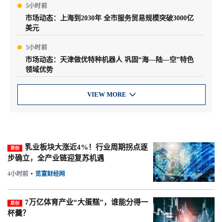
5小时前
市场动态：上海到2030年 全市服务贸易规模突破3000亿
美元
5小时前
市场动态：天津做优特种机器人 巩固“海—陆—空”特色
领域优势
VIEW MORE

乳业板块大涨近4%！行业周期拐点逐
原创
步确立，全产业链迎复苏机遇
4小时前
•
览富财经网
7万亿体育产业“大蛋糕”，谁能分得一
原创
杯羹？