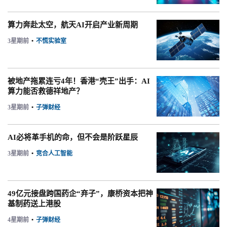
算力奔赴太空，航天AI开启产业新周期
3星期前
•
不慌实验室
被地产拖累连亏4年！香港“壳王”出手：AI
算力能否救德祥地产？
3星期前
•
子弹财经
AI必将革手机的命，但不会是阶跃星辰
3星期前
•
竞合人工智能
49亿元接盘跨国药企“弃子”，康桥资本把神
基制药送上港股
4星期前
•
子弹财经