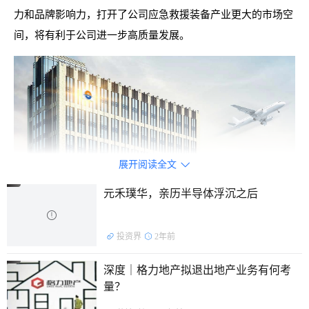
力和品牌影响力，打开了公司应急救援装备产业更大的市场空
间，将有利于公司进一步高质量发展。
展开阅读全文

同时，威海广泰还强调，该项目对公司业务的独立性无重
元禾璞华，亲历半导体浮沉之后
大影响，公司主要业务不会因实施该项目对上述采购单位产生

依赖性。
投资界
2年前
公开资料显示，威海广泰主要从事空港装备和应急救援装
深度｜格力地产拟退出地产业务有何考
备两大类产品的生产，是全球规模最大的空港地面设备制造企
量？
业之一，是全球唯一一家能为一座机场、一架飞机提供所有地