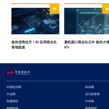
WATCH NOW
WATCH NOW
板块逆势拉升！AI 应用商业化
脑机接口商业化元年 板块大
落地提速
6%
中国经济网
和讯网
中访网
东方财富网
智通财经
中华网
电鳗快报
权衡财经