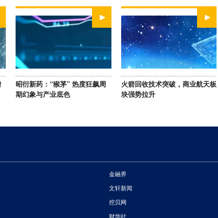
WATCH NOW
WATCH NOW
增
昭衍新药：“猴茅” 热度狂飙周
火箭回收技术突破，商业航天板
期幻象与产业底色
块强势拉升
金融界
文轩新闻
挖贝网
财华社