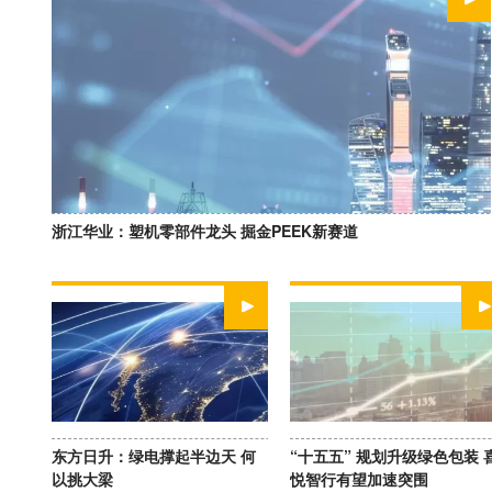
WATCH NOW
浙江华业：塑机零部件龙头 掘金PEEK新赛道
WATCH NOW
WATCH NOW
东方日升：绿电撑起半边天 何
“十五五” 规划升级绿色包装 
以挑大梁
悦智行有望加速突围