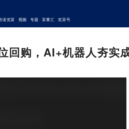
数读览富
视频
专题
富董汇
览富号
高位回购，AI+机器人夯实