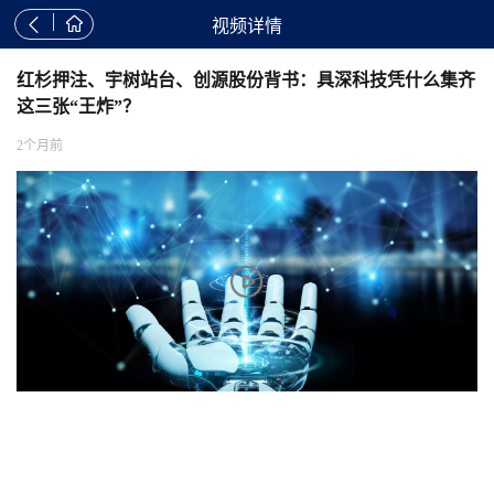


视频详情
红杉押注、宇树站台、创源股份背书：具深科技凭什么集齐
这三张“王炸”？
2个月前
