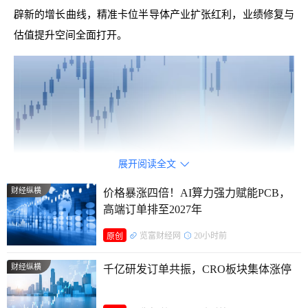
辟新的增长曲线，精准卡位半导体产业扩张红利，业绩修复与
估值提升空间全面打开。
展开阅读全文

财经纵横
价格暴涨四倍！AI算力强力赋能PCB，
高端订单排至2027年
览富财经网
20小时前
原创
前4月订单总额超去年全年
财经纵横
千亿研发订单共振，CRO板块集体涨停
订单式工程类企业业绩先行指标，柏诚股份2026年开年订
单爆发式增长，彻底扭转了此前市场对公司增长乏力的固有认