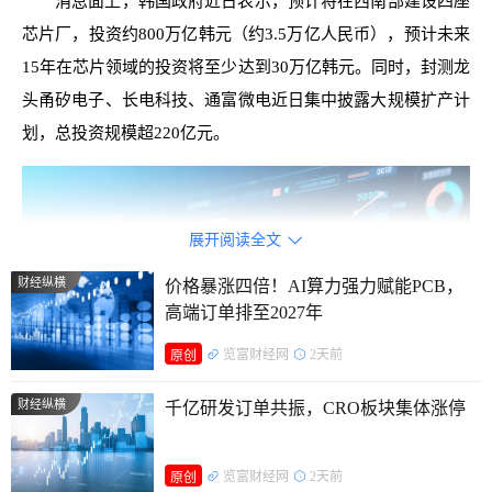
消息面上，韩国政府近日表示，预计将在西南部建设四座
芯片厂，投资约800万亿韩元（约3.5万亿人民币），预计未来
15年在芯片领域的投资将至少达到30万亿韩元。同时，封测龙
头甬矽电子、长电科技、通富微电近日集中披露大规模扩产计
划，总投资规模超220亿元。
展开阅读全文

财经纵横
价格暴涨四倍！AI算力强力赋能PCB，
高端订单排至2027年
览富财经网
2天前
原创
财经纵横
千亿研发订单共振，CRO板块集体涨停
举国投资，垄断地位进一步巩固
览富财经网
2天前
原创