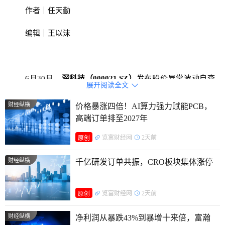
作者｜任天勤
编辑｜王以沫
6月30日，
深科技（000021.SZ）
发布股价异常波动自查
展开阅读全文

公告，短短半个月公司股价大涨57.64%，总市值一举突破千
财经纵横
价格暴涨四倍！AI算力强力赋能PCB，
亿元。
高端订单排至2027年
深科技直面市场HBM量产炒作热潮主动降温，明确相关
览富财经网
2天前
原创
技术仍在研发阶段，同时警示14.7亿元存储封测扩产项目的周
财经纵横
期、债务等多重经营风险。
千亿研发订单共振，CRO板块集体涨停
股价异动，官方降温
览富财经网
2天前
原创
6月30日，深科技披露股票交易异常波动公告，成为本轮
财经纵横
净利润从暴跌43%到暴增十来倍，富瀚
存储HBM概念行情里首家主动释放风险提示的央企上市企