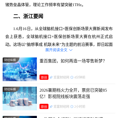
锗势垒晶体管，理论工作频率有望突破1THz。
二、浙江要闻
1.6月16日，从全球脑机接口×医保创新场景大赛新闻发布
会上获悉，全球脑机接口×医保创新场景大赛在杭州正式启
动。这场以“脑想事成 机联未来”为主题的前沿赛事，即日起面
展开阅读全文

向全球科研团队、创新企业与创业项目开放报名。
财经纵横
重百集团，如何再造一场零售新梦？
2.6月15日至16日，在浙江省“万企兴万村”行动推进会
上，第四批浙江省“万企兴万村”行动省级实验项目正式发布，
览富财经网
4分钟前
原创
共计35个。截至目前，我省已累计认定四批次共132个省级实
验项目。
财经纵横
2026暑期档火力全开，票房已突破85
亿！影视院线板块震荡走强
三、利好消息
览富财经网
2小时前
原创
高乐股份：签署35.57亿元算力服务合同。