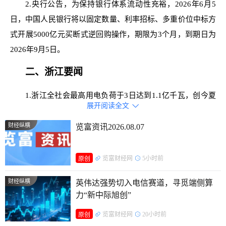
2.央行公告，为保持银行体系流动性充裕，2026年6月5
日，中国人民银行将以固定数量、利率招标、多重价位中标方
式开展5000亿元买断式逆回购操作，期限为3个月，到期日为
2026年9月5日。
二、浙江要闻
1.浙江全社会最高用电负荷于3日达到1.1亿千瓦，创今夏
展开阅读全文

以来全省用电负荷新高。此前在5月20日，全省用电负荷自入
夏以来首次“破亿”，较去年提前25天，至今已累计11天突破1
财经纵横
览富资讯2026.08.07
亿千瓦，提前达到迎峰度夏水平。
览富财经网
5小时前
原创
2.根据国家“优化县级结对关系，对西部地区乡村振兴重
点帮扶县开展结对帮扶”的要求，浙江与四川的东西部协作结
财经纵横
英伟达强势切入电信赛道，寻觅端侧算
对县从68个调整为54个。其中，退出结对县16个、新增结对县
力“新中际旭创”
2个，实现了对四川省全部50个乡村振兴重点帮扶县、对口支
览富财经网
20小时前
原创
援地区和对口合作革命老区的全覆盖。