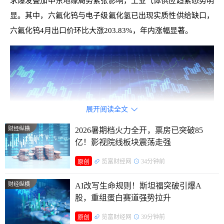
求爆发叠加中东地缘局势紧张影响，工业气体供应趋紧态势明
显。其中，六氟化钨与电子级氟化氢已出现实质性供给缺口，
六氟化钨4月出口价环比大涨203.83%，年内涨幅显著。
展开阅读全文

财经纵横
2026暑期档火力全开，票房已突破85
亿！影视院线板块震荡走强
览富财经网
34分钟前
原创
财经纵横
AI改写生命规则！斯坦福突破引爆A
股，重组蛋白赛道强势拉升
多品类价格大幅冲高
览富财经网
39分钟前
原创
工业气体素有“工业血液”之称，细分品类涵盖大宗气体和