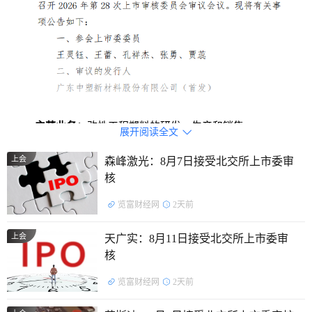
主营业务：
改性工程塑料的研发、生产和销售。
展开阅读全文

主要产品：
改性工程塑料，主要应用于消费电子、储能、
上会
森峰激光：8月7日接受北交所上市委审
核
汽车、家居家电等行业。
览富财经网
2天前
控股股东及实际控制人：
截至股说明书签署日，朱怀才直
接持有公司55.2365%的股份，并通过众行致远控制公司
上会
天广实：8月11日接受北交所上市委审
9.0093%的股份，朱怀才之配偶邓莲芳直接持有公司9.0093%
核
的股份，朱怀才、邓莲芳二人合计控制公司73.2551%的股
览富财经网
2天前
份。朱怀才系公司的控股股东，朱怀才、邓莲芳系公司的共同