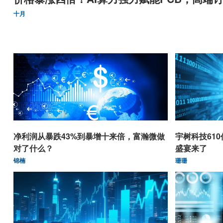
十月
净利润从暴跌43%到暴增十来倍，富瀚微做
宇树科技61
对了什么？
盛宴来了
锦楠
珊珊