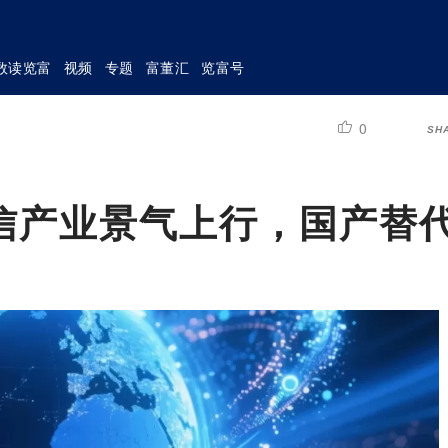
数读览富
视频
专题
富董汇
览富号
0
SH
信产业景气上行，国产替