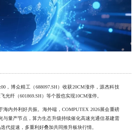
0，博众精工（688097.SH）收获20CM涨停，源杰科技
、长飞光纤（601869.SH）等个股也实现10CM涨停。
内外利好共振。海外端，COMPUTEX 2026展会重磅
迎来曝光与量产节点，算力生态升级持续催化高速光通信基建需
品迭代提速，多重利好叠加共同推升板块行情。