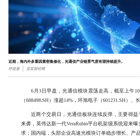
近期，海内外多重因素密集催化，光通信产业链景气度有望持续提升。
呼葭蒌
览富财经网
6月3日早盘，光通信模块震荡走高，截至上午10:0
（688498.SH）涨超14%，环旭电子（601231.SH）
近两个交易日，光通信板块连续反弹，主要得益于海
来袭，英伟达新一代VeraRubin平台机架级系统
求；国内端，头部企业高速光模块订单稳步增长、产