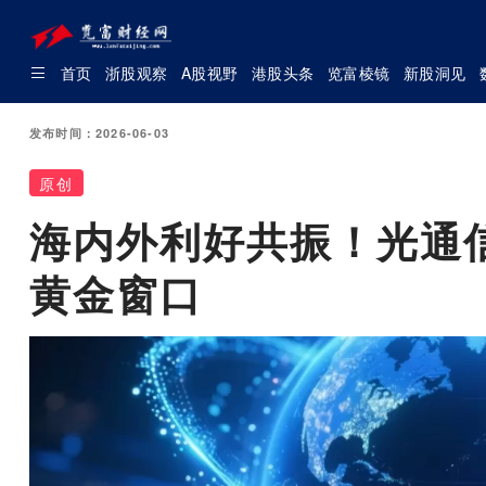
首页
浙股观察
A股视野
港股头条
览富棱镜
新股洞见
发布时间：2026-06-03
原创
海内外利好共振！光通
黄金窗口