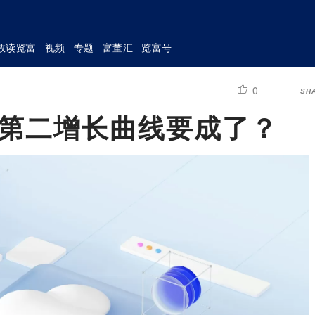
数读览富
视频
专题
富董汇
览富号
0
SH
，第二增长曲线要成了？