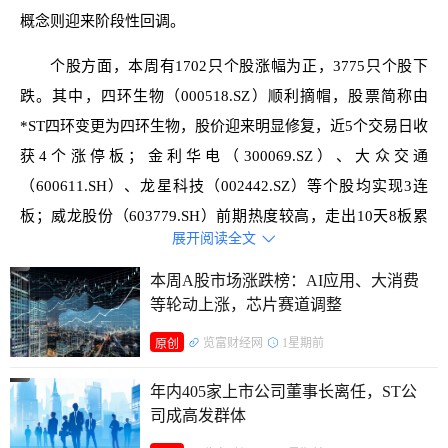
概念则迎来阶段性回调。
个股方面，本周有1702只个股涨幅为正，3775只个股下
跌。其中，四环生物（000518.SZ）顺利摘帽，股票简称由
*ST四环变更为四环生物，股价迎来明显修复，近5个交易日收
获4个涨停板；金利华电（300069.SZ）、大众交通
（600611.SH）、龙星科技（002442.SZ）等个股均实现3连
板；威龙股份（603779.SH）前期热度较高，走出10天8板累
展开阅读全文

计涨幅高达126.88%，但该股周五突然跌停，连板态势就此中
断；诚邦股份（603316.SH）此前4个交易日连续涨停，但周
本周A股市场涨跌榜：AI应用、大消费
等轮动上涨，芯片赛道调整
五资金出现分歧，其连板行情亦遭到终结。此外，兴齐眼药
（300573.SZ）、衢州发展（600208.SH）等个股本周累计跌
览富财经网
1星期前
原创
幅较为明显。
年内405家上市公司董事长离任，ST公
成交金额方面，本周沪深两市日均成交额达到30238亿
司成高发群体
元，环比上周出现萎缩，市场交投活跃度有所降温。