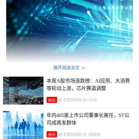
展开阅读全文

167只个股创新高，半导体、光通信成主力
本周A股市场涨跌榜：AI应用、大消费
等轮动上涨，芯片赛道调整
截至5月19日收盘价创历史新高的167只个股，行业分布呈
览富财经网
6天前
原创
现出较强的集中性，硬科技相关行业成为绝对主角，印证了产
业趋势对股价的驱动作用。数据显示，电子行业以65只新高股
年内405家上市公司董事长离任，ST公
司成高发群体
独占鳌头，占据新高股总数的38.92%，接近四成；机械设备
行业紧随其后，有32只新高股，占比19.16%；电力设备行业
览富财经网
1星期前
原创