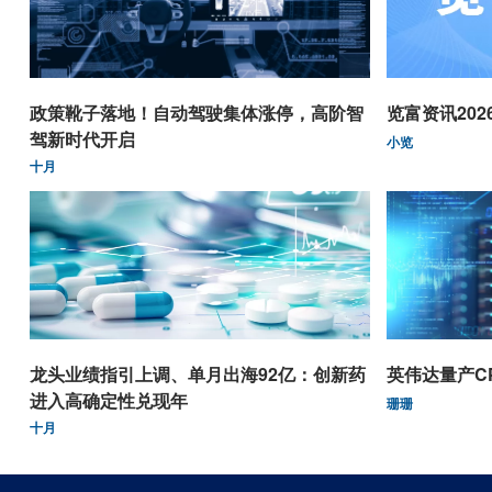
政策靴子落地！自动驾驶集体涨停，高阶智
览富资讯2026.
驾新时代开启
小览
十月
龙头业绩指引上调、单月出海92亿：创新药
英伟达量产C
进入高确定性兑现年
珊珊
十月