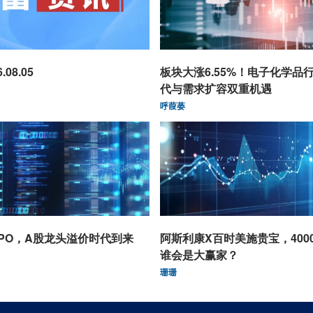
08.05
板块大涨6.55%！电子化学品
代与需求扩容双重机遇
呼葭蒌
PO，A股龙头溢价时代到来
阿斯利康X百时美施贵宝，400
谁会是大赢家？
珊珊