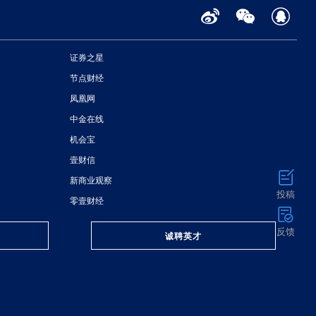
证券之星
节点财经
凤凰网
中金在线
机会宝
壹财信
新商业观察
投稿
零壹财经
反馈
诚聘英才