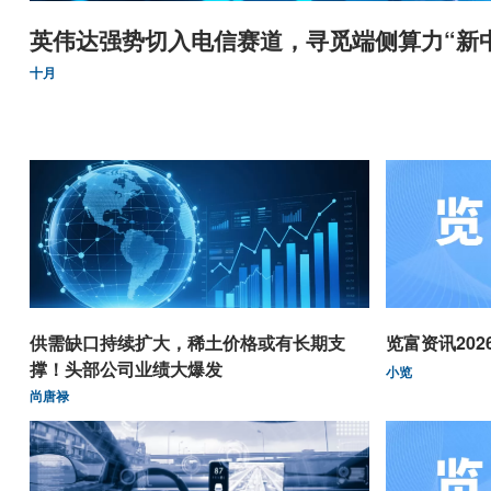
英伟达强势切入电信赛道，寻觅端侧算力“新
十月
供需缺口持续扩大，稀土价格或有长期支
览富资讯2026.
撑！头部公司业绩大爆发
小览
尚唐禄