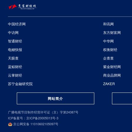
中国经济网
和讯网
中访网
东方财富网
智通财经
中华网
电鳗快报
权衡财经
天眼查
企查查
蓝鲸财经
紫金财经网
云掌财经
商业品牌网
苏宁金融研究院
ZAKER
网站简介
广播电视节目制作经营许可证（京）字第24387号
ICP备案号：京ICP备20005013号-3
京公网安备 11010602105097号