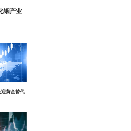
化铟产业
链迎黄金替代