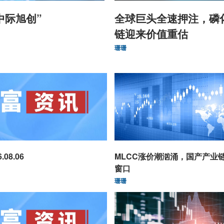
中际旭创”
全球巨头全速押注，磷
链迎来价值重估
珊珊
08.06
MLCC涨价潮汹涌，国产产业
窗口
珊珊