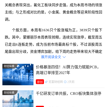
关概念表现突出，氟化工板块同步走强，成为本周市场的领涨
主线；与之形成对比的是，小金属、黄金概念等迎来阶段性回
调。
个股方面，本周有1636只个股涨幅为正，3839只个股下
跌。其中，蒙娜丽莎本周表现抢眼，连续实现涨停，截至周五
已走出6连板走势，成为当前市场最高标个股，不过该股周五
尾盘出现分歧，资金博弈加剧，给下周的走势带来较大不确定
展开阅读全文

性。蒙娜丽莎的股价暴涨源于市场对其“陶瓷基板”概念的炒
作，而公司已两度澄清无半导体业务，当前股价存在非理性炒
财经纵横
价格暴涨四倍！AI算力强力赋能PCB，
高端订单排至2027年
作嫌疑。除此以外，利仁科技本周实现5连板，累计涨幅达到
61.08%；此前走出3连板的合肥城建（002208.SZ）、可川科
览富财经网
2天前
原创
技（603052.SH）、顺景科技（603007.SH），均在周五出现
财经纵横
千亿研发订单共振，CRO板块集体涨停
断板，短线连板行情被打断。值得注意的是，本周个股跌幅榜
上仍有多只ST股现身，这类个股的经营风险与退市风险仍需警