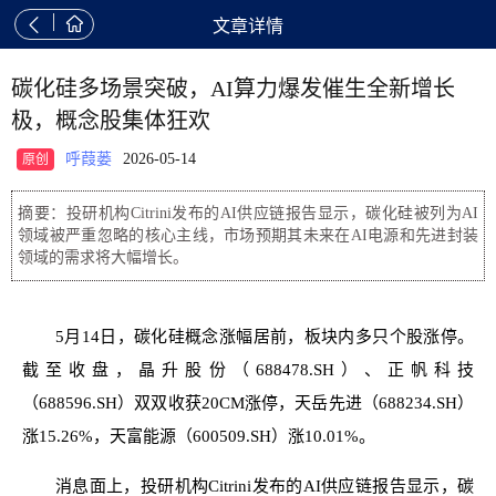


文章详情
碳化硅多场景突破，AI算力爆发催生全新增长
极，概念股集体狂欢
呼葭蒌
2026-05-14
原创
摘要：投研机构Citrini发布的AI供应链报告显示，碳化硅被列为AI
领域被严重忽略的核心主线，市场预期其未来在AI电源和先进封装
领域的需求将大幅增长。
5月14日，碳化硅概念涨幅居前，板块内多只个股涨停。
截至收盘，晶升股份（688478.SH）、正帆科技
（688596.SH）双双收获20CM涨停，天岳先进（688234.SH）
涨15.26%，天富能源（600509.SH）涨10.01%。
消息面上，投研机构Citrini发布的AI供应链报告显示，碳