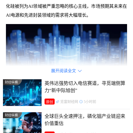
化硅被列为AI领域被严重忽略的核心主线，市场预期其未来在
AI电源和先进封装领域的需求将大幅增长。
展开阅读全文

财经纵横
英伟达强势切入电信赛道，寻觅端侧算
力“新中际旭创”
览富财经网
5小时前
原创
财经纵横
全球巨头全速押注，磷化铟产业链迎来
多赛道共振，开启产业新周期
价值重估
碳化硅衬底是第三代半导体核心材料，是新能源汽车、光