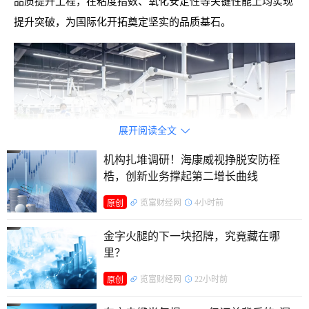
品质提升工程，在粘度指数、氧化安定性等关键性能上均实现
提升突破，为国际化开拓奠定坚实的品质基石。
展开阅读全文

机构扎堆调研！海康威视挣脱安防桎
梏，创新业务撑起第二增长曲线
览富财经网
4小时前
原创
金字火腿的下一块招牌，究竟藏在哪
从前期市场研判到产品交割，从生产保障到物流发运，公
里？
司营销、生产、物流等多部门高效协同，展现出面向全球市场
览富财经网
22小时前
原创
的综合运营能力。特别是在海外客户对产品认证、包装、运输
等方面提出差异化要求时，公司团队快速响应，逐一攻克技术