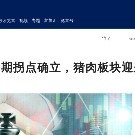
数读览富
视频
专题
富董汇
览富号
0
SH
周期拐点确立，猪肉板块迎