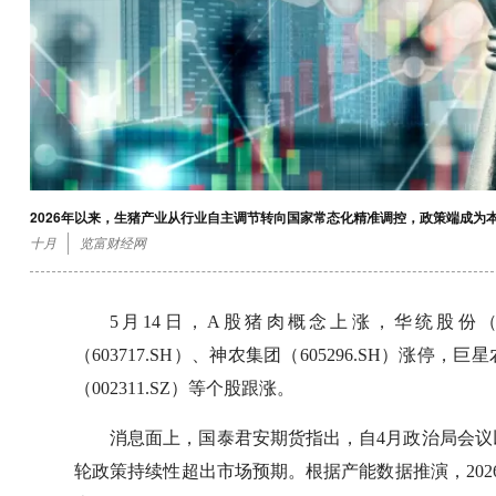
2026年以来，生猪产业从行业自主调节转向国家常态化精准调控，政策端成为
十月
览富财经网
5月14日，A股猪肉概念上涨，华统股份（002
（603717.SH）、神农集团（605296.SH）涨停，巨星
（002311.SZ）等个股跟涨。
消息面上，国泰君安期货指出，自4月政治局会
轮政策持续性超出市场预期。根据产能数据推演，20