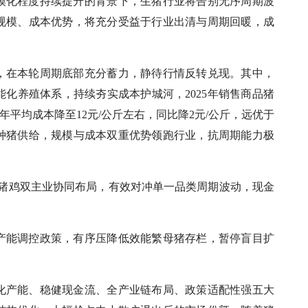
模化程度持续提升的背景下，生猪行业将告别无序周期波
规模、成本优势，将充分受益于行业出清与周期回暖，成
，在本轮周期底部充分蓄力，静待行情反转兑现。其中，
化养殖体系，持续夯实成本护城河，2025年销售商品猪
全年平均成本降至12元/公斤左右，同比降2元/公斤，远优于
种猪供给，规模与成本双重优势领跑行业，抗周期能力极
加猪鸡双主业协同布局，有效对冲单一品类周期波动，现金
产能调控政策，有序压降低效能繁母猪存栏，暂停盲目扩
化产能、稳健现金流、全产业链布局、政策适配性强五大