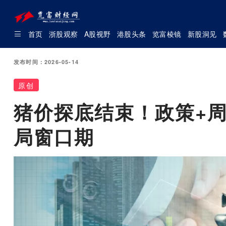
首页
浙股观察
A股视野
港股头条
览富棱镜
新股洞见
发布时间：2026-05-14
原创
猪价探底结束！政策+
局窗口期