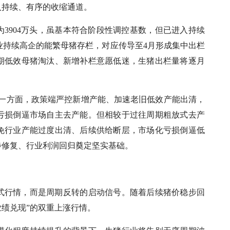
入持续、有序的收缩通道。
为3904万头，虽基本符合阶段性调控基数，但已进入持续
，行业持续高企的能繁母猪存栏，对应传导至4月形成集中出栏
期低效母猪淘汰、新增补栏意愿低迷，生猪出栏量将逐月
。一方面，政策端严控新增产能、加速老旧低效产能出清，
亏损倒逼市场自主去产能。但相较于过往周期粗放式去产
免行业产能过度出清、后续供给断层，市场化亏损倒逼低
步修复、行业利润回归奠定坚实基础。
式行情，而是周期反转的启动信号。随着后续猪价稳步回
业绩兑现”的双重上涨行情。