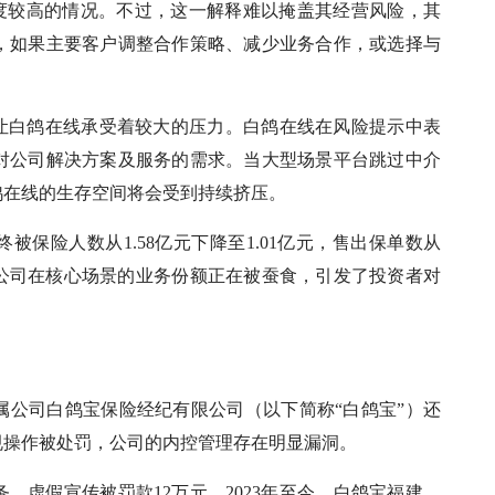
中度较高的情况。不过，这一解释难以掩盖其经营风险，其
，如果主要客户调整合作策略、减少业务合作，或选择与
。
也让白鸽在线承受着较大的压力。白鸽在线在风险提示中表
对公司解决方案及服务的需求。当大型场景平台跳过中介
鸽在线的生存空间将会受到持续挤压。
终被保险人数从1.58亿元下降至1.01亿元，售出保单数从
，表明公司在核心场景的业务份额正在被蚕食，引发了投资者对
属公司白鸽宝保险经纪有限公司（以下简称“白鸽宝”）还
规操作被处罚，公司的内控管理存在明显漏洞。
务，虚假宣传被罚款12万元。2023年至今，白鸽宝福建、