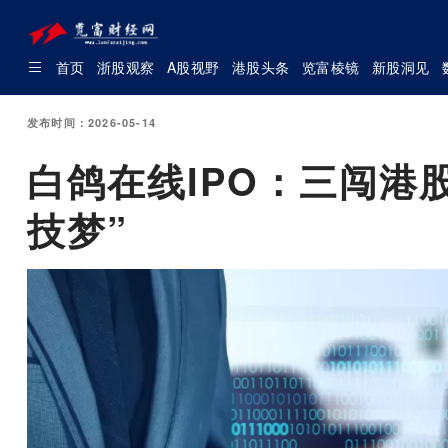
首页
浙股观察
A股视野
港股头条
览富棱镜
新股洞见
发布时间：2026-05-14
白鸽在线IPO：三闯港
技梦”