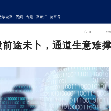
数读览富
视频
专题
富董汇
览富号
0
SH
股前途未卜，通道生意难撑