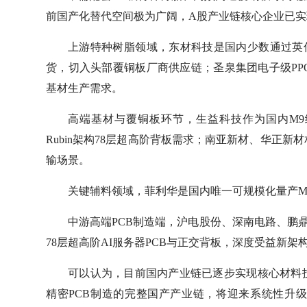
前国产化替代空间极为广阔，A股产业链核心企业已
上游特种树脂领域，东材科技是国内少数通过英
货，切入头部覆铜板厂商供应链；圣泉集团电子级PP
基材生产需求。
高端基材与覆铜板环节，生益科技作为国内M9
Rubin架构78层超高阶背板需求；南亚新材、华正
输场景。
关键辅料领域，菲利华是国内唯一可规模化量产M
中游高端PCB制造端，沪电股份、深南电路、鹏鼎
78层超高阶AI服务器PCB与正交背板，深度受益新架
可以认为，目前国内产业链已逐步实现核心材料
精密PCB制造的完整国产产业链，将迎来系统性升