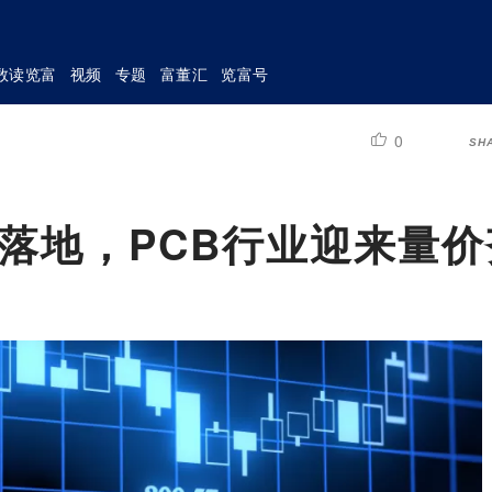
数读览富
视频
专题
富董汇
览富号
0
SH
n量产落地，PCB行业迎来量