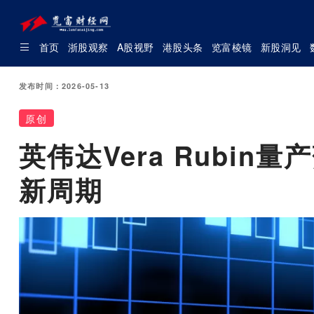
首页
浙股观察
A股视野
港股头条
览富棱镜
新股洞见
发布时间：2026-05-13
原创
英伟达Vera Rubi
新周期