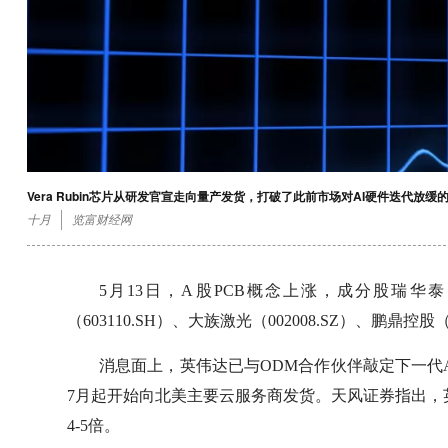
Vera Rubin芯片从研发官宣走向量产发货，打破了此前市场对AI硬件迭代放
十月
览富财经网
5月13日，A股PCB概念上涨，成分股瑞华泰（68
（603110.SH）、大族激光（002008.SZ）、鹏鼎控股
消息面上，英伟达已与ODM合作伙伴敲定下一代AI芯
7月起开始向北美主要云服务商发货。天风证券指出，英
4-5倍。