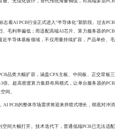
正交背板、无缆化设计，替代传统海量铜缆，对高端多层PCB
，标志着AI PCB行业正式进入“半导体化”新阶段。过去PCB
、毛利率偏低；而适配高端AI芯片、算力服务器的PCB
逼近半导体基板领域，不仅用量持续扩容，产品单价、毛
PCB品类大幅扩容，涵盖CPX主板、中间板、正交背板三
2-3倍。超高密度算力集群布局模式，让单台服务器的PCB
量空间。
设备，AI PCB的整体市场需求将迎来井喷式增长，彻底对冲消
利空间大幅打开。技术迭代下，普通低端PCB已无法适配