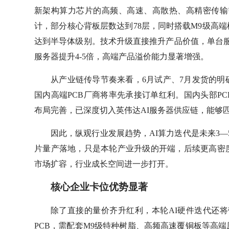
新架构算力芯片的高频、高速、高散热、高精密传输需求。
计，部分核心背板层数达到78层，同时搭载M9级高
达到半导体级别。技术升级直接推升产品价值，单台服务
服务器提升4-5倍，高端产品溢价能力显著增强。
从产业链传导节奏来看，6月试产、7月发货的
国内高端PCB厂商将率先承接订单红利。国内头部P
布局完善，已深度切入英伟达AI服务器供应链，能够匹
因此，纵观行业发展趋势，AI算力迭代是未来3—5年
片量产落地，只是本轮产业升级的开端，后续更高密度
市场扩容，行业成长空间进一步打开。
核心企业卡位优势显著
除了直接的量价齐升红利，本轮AI硬件迭代还将带动
PCB，需配套M9级特种树脂、高频高速覆铜板等高