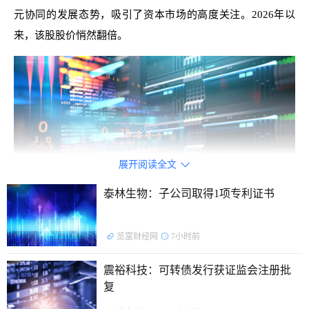
元协同的发展态势，吸引了资本市场的高度关注。2026年以
来，该股股价悄然翻倍。
展开阅读全文

泰林生物：子公司取得1项专利证书
览富财经网
7小时前
双轮驱动筑牢行业领先地位
震裕科技：可转债发行获证监会注册批
复
深耕环卫行业多年，盈峰环境以智能装备与智慧服务为核
心支撑，两大业务板块协同发力，实现稳定增长，不仅奠定了