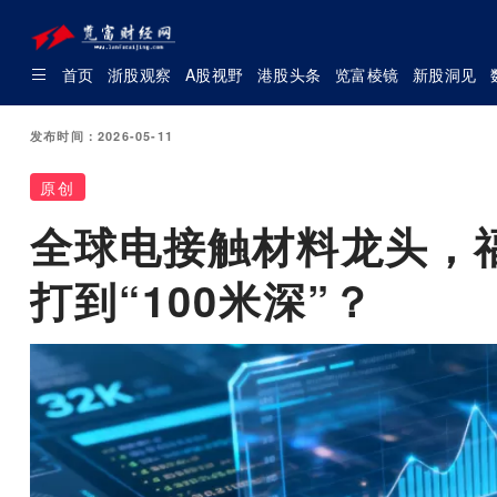
首页
浙股观察
A股视野
港股头条
览富棱镜
新股洞见
发布时间：2026-05-11
原创
全球电接触材料龙头，福
打到“100米深”？