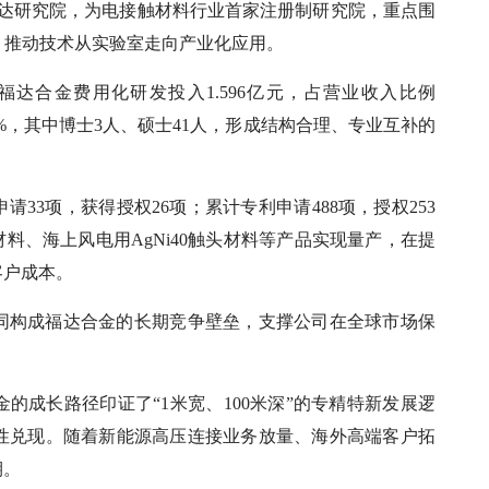
立福达研究院，为电接触材料行业首家注册制研究院，重点围
，推动技术从实验室走向产业化应用。
福达合金费用化研发投入1.596亿元，占营业收入比例
.52%，其中博士3人、硕士41人，形成结构合理、专业互补的
请33项，获得授权26项；累计专利申请488项，授权253
材料、海上风电用AgNi40触头材料等产品实现量产，在提
客户成本。
同构成福达合金的长期竞争壁垒，支撑公司在全球市场保
的成长路径印证了“1米宽、100米深”的专精特新发展逻
性兑现。随着新能源高压连接业务放量、海外高端客户拓
期。