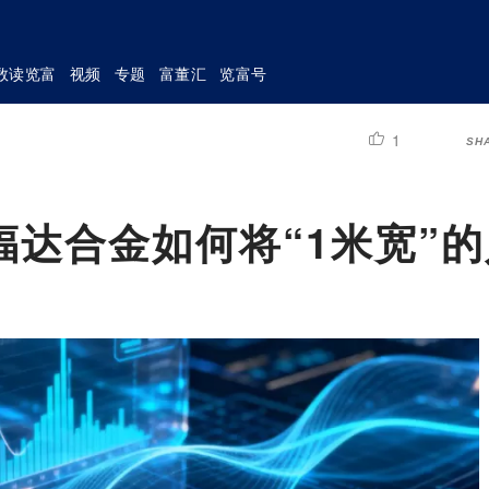
数读览富
视频
专题
富董汇
览富号
1
SH
达合金如何将“1米宽”