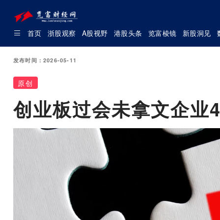
首页
浙股观察
A股视野
港股头条
览富棱镜
新股洞见
发布时间：2026-05-11
原创
创业板过会未拿文企业