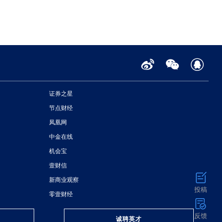
证券之星
节点财经
凤凰网
中金在线
机会宝
壹财信
新商业观察
投稿
零壹财经
反馈
诚聘英才