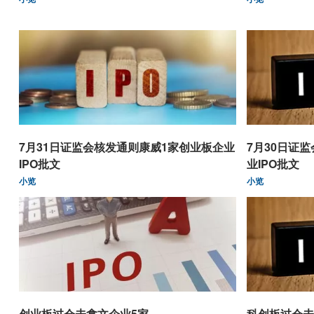
7月31日证监会核发通则康威1家创业板企业
7月30日证
IPO批文
业IPO批文
小览
小览
创业板过会未拿文企业5家
科创板过会未