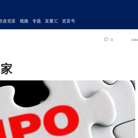
数读览富
视频
专题
富董汇
览富号
0
SH
4家