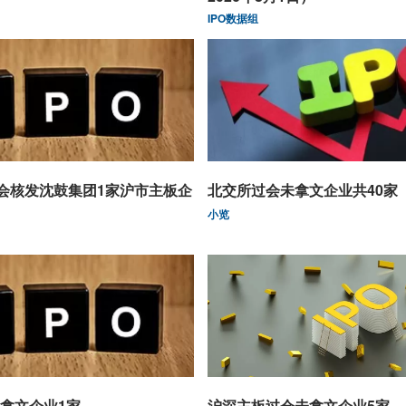
IPO数据组
监会核发沈鼓集团1家沪市主板企
北交所过会未拿文企业共40家
小览
拿文企业1家
沪深主板过会未拿文企业5家