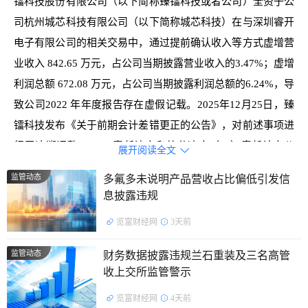
镭科技股份有限公司（以下简称臻镭科技或者公司）全资子公
司杭州城芯科技有限公司（以下简称城芯科技）在与深圳睿开
电子有限公司的相关交易中，通过提前确认收入等方式虚增营
业收入 842.65 万元，占公司当期披露营业收入的3.47%；虚增
利润总额 672.08 万元，占公司当期披露利润总额的6.24%，导
致公司2022 年年度报告存在虚假记载。2025年12月25日，臻
镭科技发布《关于前期会计差错更正的公告》，对前述事项进
行了追溯调整。 二、责任认定和处分决定（一）责任认定公
展开阅读全文

司上述行为违反了《中华人民共和国证券法》第七十八条 第
监管动态
多氟多未说明产品营收占比偏低引发信
二款，《上海证券交易所科创板股票上市规则（2020年修
息披露违规
订）》 （以下简称《科创板股票上市规则》）第1.4条、第
览富财经网
3天前
5.1.2条、第 5.1.3 条等有关规定。 责任人方面，根据《决定
书》认定，时任董事长郁发新负责 公司整体管理，未勤勉尽
监管动态
财务数据披露违规兰石重装及三名高管
责，未能保证公司2022年年度报告真实、准确、完整，是公司
收上交所监管警示
违法行为直接负责的主管人员；时任董事、副总经理陈浔濛，
览富财经网
4天前