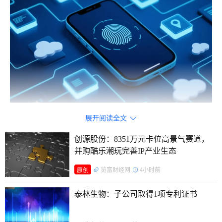
江丰电子（300666.SZ）却在壁垒森严的封锁线内，开辟
展开阅读全文

出一条增长通道。2025年实现营业收入46.04亿元，同比增长
创源股份：8351万元卡位高景气赛道，
27.72%；归母净利润4.99亿元，同比增长24.70%。
并购酷乐潮玩完善IP产业生态
公司同步实施稳定分红：每10股派3.86元（含税），现金
览富财经网
4小时前
原创
分红总额1.02亿元，近三年分红比例均超净利润20%。
泰林生物：子公司取得1项专利证书
二级市场层面，根据同花顺问财数据回测分析，近一年，
江丰电子股价累计上涨近150%。5月6日，盘中股价触及