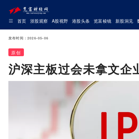
首页
浙股观察
A股视野
港股头条
览富棱镜
新股洞见
发布时间：2026-05-06
原创
沪深主板过会未拿文企