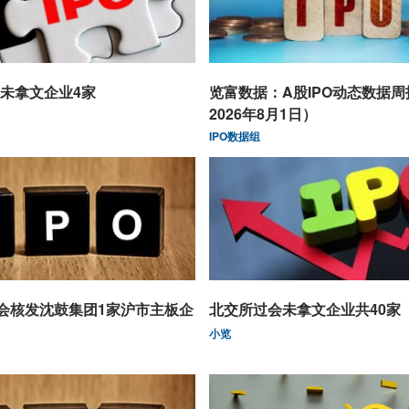
未拿文企业4家
览富数据：A股IPO动态数据
2026年8月1日）
IPO数据组
监会核发沈鼓集团1家沪市主板企
北交所过会未拿文企业共40家
小览