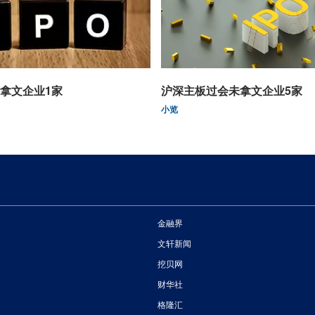
拿文企业1家
沪深主板过会未拿文企业5家
小览
金融界
文轩新闻
挖贝网
财华社
格隆汇