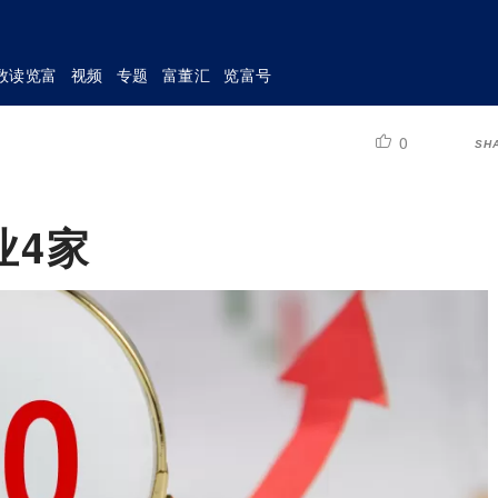
数读览富
视频
专题
富董汇
览富号
0
SH
业4家