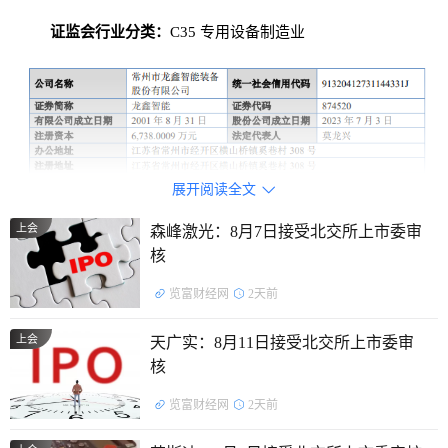
证监会行业分类：
C35 专用设备制造业
展开阅读全文

上会
森峰激光：8月7日接受北交所上市委审
核
览富财经网
2天前
控股股东及实际控制人：
截至招股说明书签署日，公司控
上会
天广实：8月11日接受北交所上市委审
股股东为莫铭伟，实际控制人为莫铭伟先生、莫龙兴先生、金
核
桂华女士；发行人第一大股东莫铭伟直接持有发行人
览富财经网
2天前
44.1880%的股份，为发行人控股股东。莫铭伟先生直接持有
发行人2,977.3889万股，占比44.1880%；莫龙兴先生直接持有