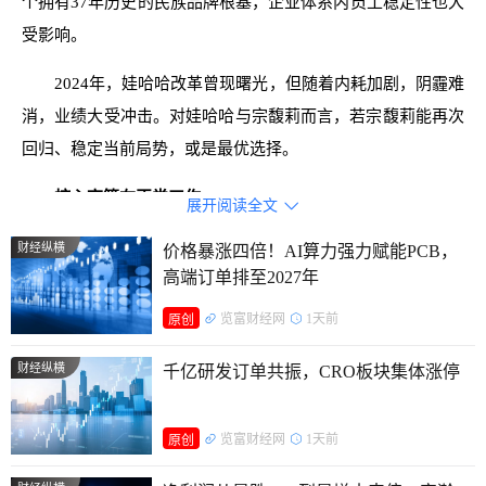
个拥有37年历史的民族品牌根基，企业体系内员工稳定性也大
受影响。
2024年，娃哈哈改革曾现曙光，但随着内耗加剧，阴霾难
消，业绩大受冲击。对娃哈哈与宗馥莉而言，若宗馥莉能再次
回归、稳定当前局势，或是最优选择。
核心高管在正常工作
展开阅读全文

宗馥莉于2025年9月宣布彻底辞职，辞去娃哈哈集团法定
财经纵横
价格暴涨四倍！AI算力强力赋能PCB，
高端订单排至2027年
代表人、董事及董事长等核心职务，相关辞职流程于10月10日
前完成董事会审议。娃哈哈董事会随后任命许思敏为集团总经
览富财经网
1天前
原创
理。
财经纵横
千亿研发订单共振，CRO板块集体涨停
目前，天眼查数据显示，杭州娃哈哈集团有限公司法定代
表人仍为宗馥莉；许思敏担任重庆涪陵娃哈哈、吉林娃哈哈等
览富财经网
1天前
原创
企业的法定代表人，并兼任多家娃哈哈关联企业高管。