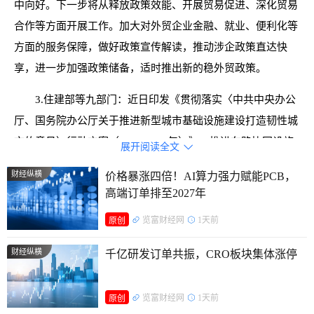
中向好。下一步将从释放政策效能、开展贸易促进、深化贸易
合作等方面开展工作。加大对外贸企业金融、就业、便利化等
方面的服务保障，做好政策宣传解读，推动涉企政策直达快
享，进一步加强政策储备，适时推出新的稳外贸政策。
3.住建部等九部门：近日印发《贯彻落实〈中共中央办公
厅、国务院办公厅关于推进新型城市基础设施建设打造韧性城
市的意见〉行动方案（2025-2027年）》，推进车路协同设施
展开阅读全文

建设。结合“车路云一体化”应用试点等工作，推动以智慧多功
财经纵横
价格暴涨四倍！AI算力强力赋能PCB，
能杆为主要载体的道路基础设施智能感知系统和城市云平台建
高端订单排至2027年
设，支撑智能网联汽车应用，改善城市出行环境。
览富财经网
1天前
原创
二、浙江要闻
财经纵横
千亿研发订单共振，CRO板块集体涨停
1.浙江省前三季度进出口总值首次突破四万亿元。据杭州
海关统计，今年前三季度，浙江进出口总值4.17万亿元，同比
览富财经网
1天前
原创
增长6.2%，其中出口3.16万亿元，进口1.01万亿元，同比分别